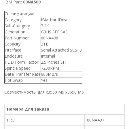
IBM Part:
00NA500
Спецификация:
Category
IBM HardDrive
Sub-Category
7.2K
Generation
G3HS SFF SAS
Part Number
00NA496
Capacity
2TB
Interface
Serial Attached SCSI 3
Enclosure
Internal
HDD Form Factor
2.5 inches SFF
Spindle Speed
7200RPM
Data Transfer Rate
600MB/s
Hot Swap
Yes
Совместимость: для x3550 M5 x3650 M5
Номера для заказа
FRU
00NA497