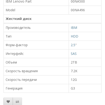
IBM Lenovo Part
00NA500
Model
00NA496
Жесткий диск
Производитель
IBM
Тип
HDD
Форм-фактор
2.5
"
Интерфейс
SAS
Объем
2TB
Скорость вращения
7.2K
Скорость передачи
12G
Генерация
G3