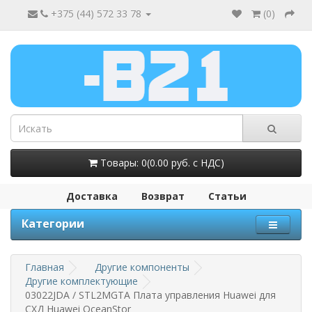
+375 (44) 572 33 78
(
0
)
Товары: 0(0.00 руб. с НДС)
Доставка
Возврат
Статьи
Категории
Главная
Другие компоненты
Другие комплектующие
03022JDA / STL2MGTA Плата управления Huawei для
СХД Huawei OceanStor