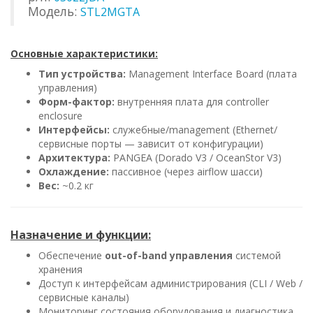
Модель:
STL2MGTA
Основные характеристики:
Тип устройства:
Management Interface Board (плата
управления)
Форм-фактор:
внутренняя плата для controller
enclosure
Интерфейсы:
служебные/management (Ethernet/
сервисные порты — зависит от конфигурации)
Архитектура:
PANGEA (Dorado V3 / OceanStor V3)
Охлаждение:
пассивное (через airflow шасси)
Вес:
~0.2 кг
Назначение и функции:
Обеспечение
out-of-band управления
системой
хранения
Доступ к интерфейсам администрирования (CLI / Web /
сервисные каналы)
Мониторинг состояния оборудования и диагностика