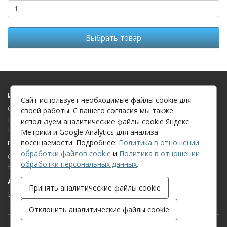
Выбрать товар
Информация
Сайт использует необходимые файлы cookie для
О компании
своей работы. С вашего согласия мы также
Политика в отношении обработки файлов cookie
используем аналитические файлы cookie Яндекс
Политика в отношении обработки персональных данных
Метрики и Google Analytics для анализа
посещаемости. Подробнее:
Политика в отношении
Поддержка клиентов
обработки файлов cookie
и
Политика в отношении
Связаться с нами
обработки персональных данных
.
Карта сайта
Дополнительно
Принять аналитические файлы cookie
Бренды
Отклонить аналитические файлы cookie