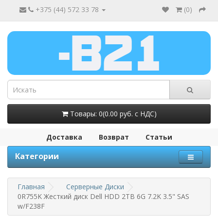
+375 (44) 572 33 78
(
0
)
Товары: 0(0.00 руб. с НДС)
Доставка
Возврат
Статьи
Категории
Главная
Серверные Диски
0R755K Жесткий диск Dell HDD 2TB 6G 7.2K 3.5" SAS
w/F238F