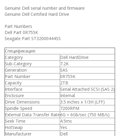
Genuine Dell serial number and firmware
Genuine Dell Certified Hard Drive
Part Numbers
Dell Part 0R755K
Seagate Part ST32000444SS
Спецификация:
Category
Dell HardDrive
Sub-Category
7.2K
Generation
SAS
Part Number
0R755K
Capacity
2TB
Interface
Serial Attached SCSI (SAS 2)
Enclosure
Internal
Drive Dimensions
3.5 inches x 1/3H (LFF)
Spindle Speed
7200RPM
External Data Transfer Rate
6G = 6Gb/sec (750 MB/s)
Seek Time
4.5ms
HotSwap
Yes
Manufacturer
Dell