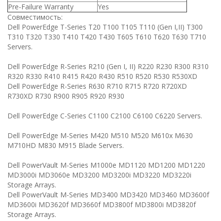
Pre-Failure Warranty
Yes
Совместимость:
Dell PowerEdge T-Series T20 T100 T105 T110 (Gen I,II) T300
T310 T320 T330 T410 T420 T430 T605 T610 T620 T630 T710
Servers.
Dell PowerEdge R-Series R210 (Gen I, II) R220 R230 R300 R310
R320 R330 R410 R415 R420 R430 R510 R520 R530 R530XD
Dell PowerEdge R-Series R630 R710 R715 R720 R720XD
R730XD R730 R900 R905 R920 R930
Dell PowerEdge C-Series C1100 C2100 C6100 C6220 Servers.
Dell PowerEdge M-Series M420 M510 M520 M610x M630
M710HD M830 M915 Blade Servers.
Dell PowerVault M-Series M1000e MD1120 MD1200 MD1220
MD3000i MD3060e MD3200 MD3200i MD3220 MD3220i
Storage Arrays.
Dell PowerVault M-Series MD3400 MD3420 MD3460 MD3600f
MD3600i MD3620f MD3660f MD3800f MD3800i MD3820f
Storage Arrays.