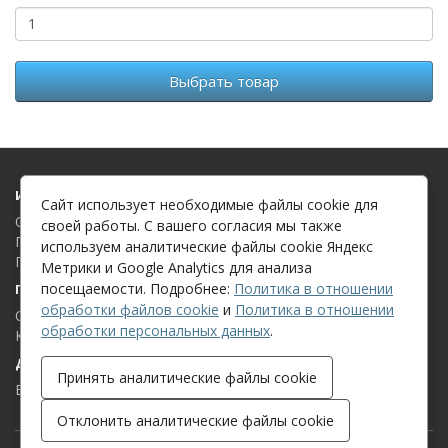
Выбрать товар
Информация
Сайт использует необходимые файлы cookie для
О компании
своей работы. С вашего согласия мы также
Политика в отношении обработки файлов cookie
используем аналитические файлы cookie Яндекс
Политика в отношении обработки персональных данных
Метрики и Google Analytics для анализа
посещаемости. Подробнее:
Политика в отношении
Поддержка клиентов
обработки файлов cookie
и
Политика в отношении
Связаться с нами
обработки персональных данных
.
Карта сайта
Дополнительно
Принять аналитические файлы cookie
Бренды
Отклонить аналитические файлы cookie