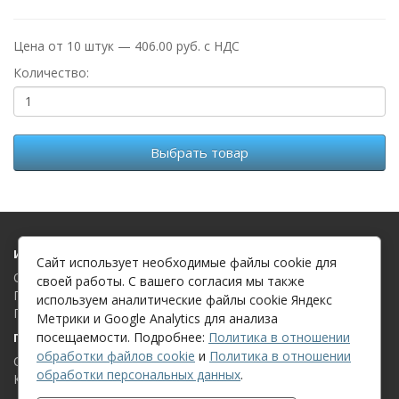
Цена от 10 штук — 406.00 руб. с НДС
Количество:
Выбрать товар
Информация
Сайт использует необходимые файлы cookie для
О компании
своей работы. С вашего согласия мы также
Политика в отношении обработки файлов cookie
используем аналитические файлы cookie Яндекс
Политика в отношении обработки персональных данных
Метрики и Google Analytics для анализа
посещаемости. Подробнее:
Политика в отношении
Поддержка клиентов
обработки файлов cookie
и
Политика в отношении
Связаться с нами
обработки персональных данных
.
Карта сайта