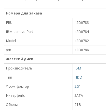
Номера для заказа
FRU
42D0783
IBM Lenovo Part
42D0784
Model
42D0782
p/n
42D0786
Жесткий диск
Производитель
IBM
Тип
HDD
Форм-фактор
3.5
"
Интерфейс
SATA
Объем
2TB