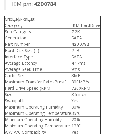
IBM p/n:
42D0784
Спецификация:
Category
IBM HardDrive
Sub-Category
7.2K
Generation
SATA
Part Number
42D0782
Hard Disk Size (T)
2TB
Interface Type
SATA
Average Latency
4.17ms
Average Seek Time
9ms
Cache Size
8MB
Maximum Transfer Rate (Burst)
300MB/s
Hard Drive Speed (RPM)
7200RPM
Size
3.5 inch
Swappable
Yes
Maximum Operating Humidity
80%
Maximum Operating Temperature
35°C
Minimum Operating Humidity
20%
Minimum Operating Temperature
12°C
WW A/C Compatibilty
Yes