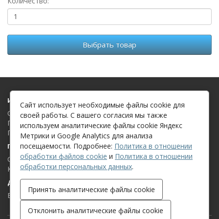
Количество:
Выбрать товар
Информация
Сайт использует необходимые файлы cookie для
О компании
своей работы. С вашего согласия мы также
Политика в отношении обработки файлов cookie
используем аналитические файлы cookie Яндекс
Политика в отношении обработки персональных данных
Метрики и Google Analytics для анализа
посещаемости. Подробнее:
Политика в отношении
Поддержка клиентов
обработки файлов cookie
и
Политика в отношении
Связаться с нами
обработки персональных данных
.
Карта сайта
Дополнительно
Принять аналитические файлы cookie
Бренды
Отклонить аналитические файлы cookie