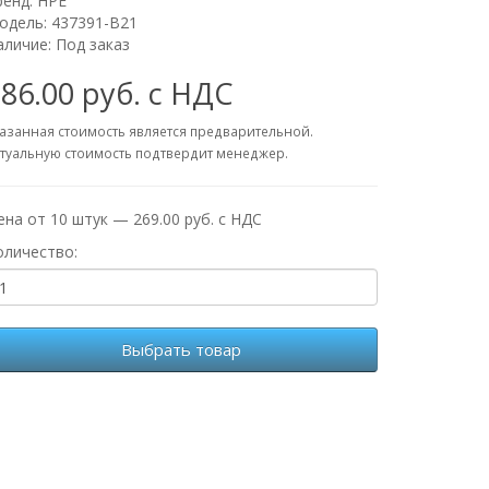
ренд:
HPE
одель: 437391-B21
аличие: Под заказ
86.00 руб. с НДС
азанная стоимость является предварительной.
туальную стоимость подтвердит менеджер.
ена от 10 штук — 269.00 руб. с НДС
оличество:
Выбрать товар