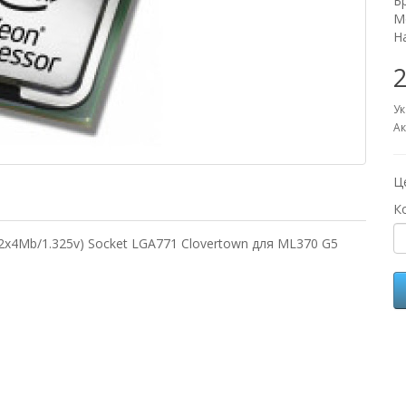
Б
М
Н
2
Ук
Ак
Ц
К
2x4Mb/1.325v) Socket LGA771 Clovertown для ML370 G5