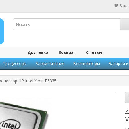
Закл
Доставка
Возврат
Статьи
Процессоры
Блоки питания
Вентиляторы
Батареи и
оцессор HP Intel Xeon E5335
4
X