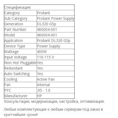
Спецификация:
Category
Proliant
Sub-Category
Proliant Power Supply
Generation
DL320 G5p
Part Number
460004-001
Model
460004-001
Application
Proliant DL320 G5p
Device Type
Power Supply
Wattage
400W
Input Voltage
110-115 V
Non Hot Pluggable
Yes
Redundant
Yes
Auto Switching
Yes
Cooling
Active Fan
Fan
Internal
PFC
.95 - 1.0
Manufacturer
HP
Консультации, модернизация, настройка, оптимизация.
Любые комплектующие к любым серверам под заказ в
кратчайшие сроки!