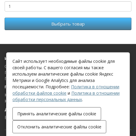
Выбрать товар
Информация
Сайт использует необходимые файлы cookie для
О компании
своей работы. С вашего согласия мы также
Политика в отношении обработки файлов cookie
используем аналитические файлы cookie Яндекс
Политика в отношении обработки персональных данных
Метрики и Google Analytics для анализа
посещаемости. Подробнее:
Политика в отношении
Поддержка клиентов
обработки файлов cookie
и
Политика в отношении
Контакты
обработки персональных данных
.
Карта сайта
Дополнительно
Принять аналитические файлы cookie
Бренды
Отклонить аналитические файлы cookie