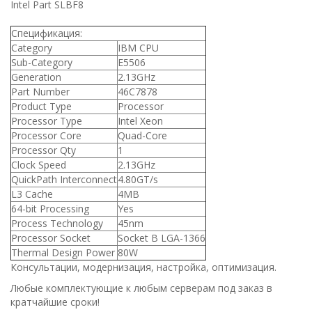
Intel Part SLBF8
Спецификация:
Category
IBM CPU
Sub-Category
E5506
Generation
2.13GHz
Part Number
46C7878
Product Type
Processor
Processor Type
Intel Xeon
Processor Core
Quad-Core
Processor Qty
1
Clock Speed
2.13GHz
QuickPath Interconnect
4.80GT/s
L3 Cache
4MB
64-bit Processing
Yes
Process Technology
45nm
Processor Socket
Socket B LGA-1366
Thermal Design Power
80W
Консультации, модернизация, настройка, оптимизация.
Любые комплектующие к любым серверам под заказ в
кратчайшие сроки!