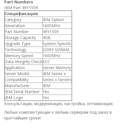
Part Numbers
IBM Part 49Y1559
Спецификация
:
Category
IBM Option
Generation
1600MHz
Part Number
49Y1559
Storage Capacity
4GB
Upgrade Type
System Specific
Technology
DDR3 SDRAM
Memory Speed
1600MHz
Data Integrity Check
ECC
Application
Server Memory
Server Model
IBM Series x
Compatibility
Series x Servers
Manufacturer
IBM
IBM Serial Number
Yes
IBM Logo
Yes
Консультации, модернизация, настройка, оптимизация.
Любые комплектующие к любым серверам под заказ в
кратчайшие сроки!