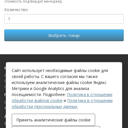
стоимость подтвердит менеджер.
Количество:
Выбрать товар
Информация
Сайт использует необходимые файлы cookie для
О компании
своей работы. С вашего согласия мы также
Политика в отношении обработки файлов cookie
используем аналитические файлы cookie Яндекс
Политика в отношении обработки персональных данных
Метрики и Google Analytics для анализа
посещаемости. Подробнее:
Политика в отношении
Поддержка клиентов
обработки файлов cookie
и
Политика в отношении
Связаться с нами
обработки персональных данных
.
Карта сайта
Дополнительно
Принять аналитические файлы cookie
Бренды