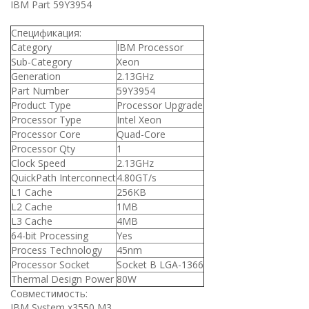
IBM Part 59Y3954
Спецификация:
Category
IBM Processor
Sub-Category
Xeon
Generation
2.13GHz
Part Number
59Y3954
Product Type
Processor Upgrade
Processor Type
Intel Xeon
Processor Core
Quad-Core
Processor Qty
1
Clock Speed
2.13GHz
QuickPath Interconnect
4.80GT/s
L1 Cache
256KB
L2 Cache
1MB
L3 Cache
4MB
64-bit Processing
Yes
Process Technology
45nm
Processor Socket
Socket B LGA-1366
Thermal Design Power
80W
Совместимость:
IBM System x3550 M3