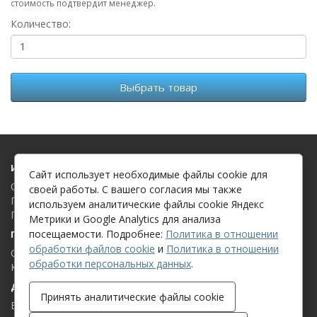
стоимость подтвердит менеджер.
Количество:
Выбрать товар
Информация
Сайт использует необходимые файлы cookie для
О компании
своей работы. С вашего согласия мы также
Политика в отношении обработки файлов cookie
используем аналитические файлы cookie Яндекс
Политика в отношении обработки персональных данных
Метрики и Google Analytics для анализа
посещаемости. Подробнее:
Политика в отношении
Поддержка клиентов
обработки файлов cookie
и
Политика в отношении
Связаться с нами
обработки персональных данных
.
Карта сайта
Дополнительно
Принять аналитические файлы cookie
Бренды