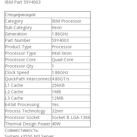
IBM Part 59Y4003
Спецификация:
Category
IBM Processor
Sub-Category
Xeon
Generation
1.86GHz
Part Number
59Y4003
Product Type
Processor
Processor Type
Intel Xeon
Processor Core
Quad-Core
Processor Qty
1
Clock Speed
1.86GHz
QuickPath Interconnect
4.80GT/s
L1 Cache
256KB
L2 Cache
1MB
L3 Cache
12MB
64-bit Processing
Yes
Process Technology
32nm
Processor Socket
Socket B LGA-1366
Thermal Design Power
40W
Совместимость:
System x3550 M3 Server