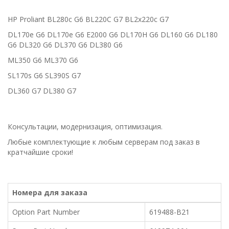
HP Proliant BL280c G6 BL220C G7 BL2x220c G7
DL170e G6 DL170e G6 E2000 G6 DL170H G6 DL160 G6 DL180
G6 DL320 G6 DL370 G6 DL380 G6
ML350 G6 ML370 G6
SL170s G6 SL390S G7
DL360 G7 DL380 G7
Консультации, модернизация, оптимизация.
Любые комплектующие к любым серверам под заказ в
кратчайшие сроки!
Номера для заказа
Option Part Number
619488-B21