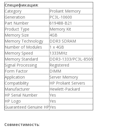
Спецификация
:
Category
Proliant Memory
Generation
PC3L-10600
Part Number
619488-B21
Product Type
Memory Kit
Memory Size
4GB
Memory Technology
DDR3 SDRAM
Number of Modules
1 x 4GB
Memory Speed
1333MHz
Memory Standard
DDR3-1333/PC3L-8500
Signal Processing
Registered
Form Factor
DIMM
Application
Server Memory
Compatibility
HP Proliant Servers
Manufacturer
Hewlett-Packard
HP Serial Number
Yes
HP Logo
Yes
Guaranteed Genuine HP
Yes
Совместимость
: