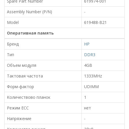
Spare Part Number
619974-001
Assembly Number (P/N)
-
Model
619488-B21
Оперативная память
Бренд
HP
Тип
DDR3
Объем модуля
4GB
Тактовая частота
1333MHz
Форм-фактор
UDIMM
Количествово планок
1
Режим ECC
нет
Напряжение
-