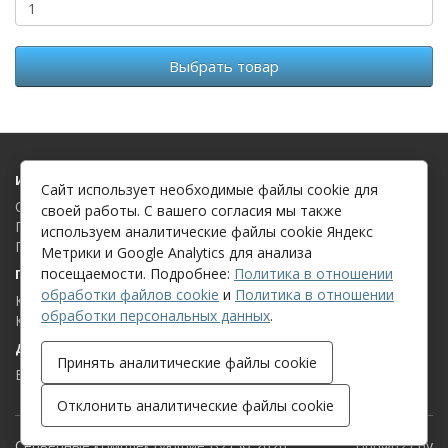
Выбрать товар
Информация
Сайт использует необходимые файлы cookie для
О компании
своей работы. С вашего согласия мы также
Политика в отношении обработки файлов cookie
используем аналитические файлы cookie Яндекс
Политика в отношении обработки персональных данных
Метрики и Google Analytics для анализа
посещаемости. Подробнее:
Политика в отношении
Поддержка клиентов
обработки файлов cookie
и
Политика в отношении
Контакты
обработки персональных данных
.
Карта сайта
Дополнительно
Принять аналитические файлы cookie
Бренды
Отклонить аналитические файлы cookie
Серверные комплектующие B21 © 2026
opt@b21.by