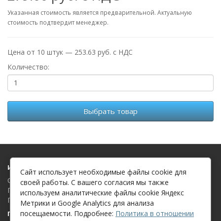
Указанная стоимость является предварительной. Актуальную
стоимость подтвердит менеджер.
Цена от 10 штук — 253.63 руб. с НДС
Количество:
Выбрать товар
Информация
Сайт использует необходимые файлы cookie для
О компании
своей работы. С вашего согласия мы также
Политика в отношении обработки файлов cookie
используем аналитические файлы cookie Яндекс
Политика в отношении обработки персональных данных
Метрики и Google Analytics для анализа
посещаемости. Подробнее:
Политика в отношении
Поддержка клиентов