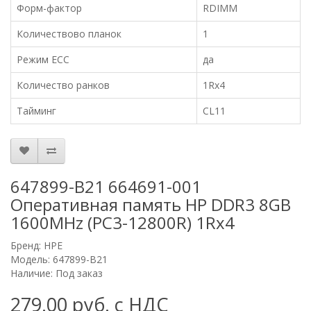
Форм-фактор
RDIMM
Количествово планок
1
Режим ECC
да
Количество ранков
1Rx4
Тайминг
CL11
647899-B21 664691-001
Оперативная память HP DDR3 8GB
1600MHz (PC3-12800R) 1Rx4
Бренд:
HPE
Модель: 647899-B21
Наличие: Под заказ
279.00 руб. с НДС