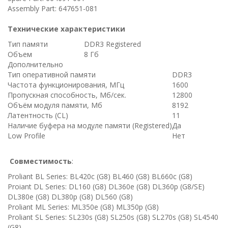
Assembly Part: 647651-081
Технические характеристики
Тип памяти
DDR3 Registered
Объем
8 Гб
Дополнительно
Тип оперативной памяти
DDR3
Частота функционирования, МГц
1600
Пропускная способность, Мб/сек.
12800
Объём модуля памяти, Мб
8192
Латентность (CL)
11
Наличие буфера на модуле памяти (Registered)
Да
Low Profile
Нет
Совместимость
:
Proliant BL Series: BL420c (G8) BL460 (G8) BL660c (G8)
Proiant DL Series: DL160 (G8) DL360e (G8) DL360p (G8/SE)
DL380e (G8) DL380p (G8) DL560 (G8)
Proliant ML Series: ML350e (G8) ML350p (G8)
Proliant SL Series: SL230s (G8) SL250s (G8) SL270s (G8) SL4540
(G8)