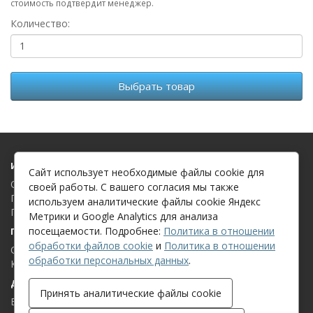
стоимость подтвердит менеджер.
Количество:
Выбрать товар
Информация
Сайт использует необходимые файлы cookie для
О компании
своей работы. С вашего согласия мы также
Политика в отношении обработки файлов cookie
используем аналитические файлы cookie Яндекс
Политика в отношении обработки персональных данных
Метрики и Google Analytics для анализа
посещаемости. Подробнее:
Политика в отношении
Поддержка клиентов
обработки файлов cookie
и
Политика в отношении
Связаться с нами
обработки персональных данных
.
Карта сайта
Дополнительно
Принять аналитические файлы cookie
Бренды