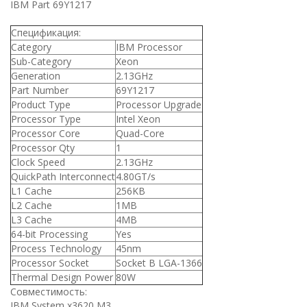
IBM Part 69Y1217
Спецификация:
Category
IBM Processor
Sub-Category
Xeon
Generation
2.13GHz
Part Number
69Y1217
Product Type
Processor Upgrade
Processor Type
Intel Xeon
Processor Core
Quad-Core
Processor Qty
1
Clock Speed
2.13GHz
QuickPath Interconnect
4.80GT/s
L1 Cache
256KB
L2 Cache
1MB
L3 Cache
4MB
64-bit Processing
Yes
Process Technology
45nm
Processor Socket
Socket B LGA-1366
Thermal Design Power
80W
Совместимость:
IBM System x3620 M3