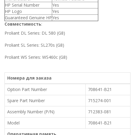
HP Serial Number
Yes
HP Logo
Yes
Guaranteed Genuine HP
Yes
Совместимость
:
Proliant DL Series: DL 580 (G8)
Proliant SL Series: SL270s (G8)
Proliant WS Series: WS460c (G8)
Номера для заказа
Option Part Number
708641-B21
Spare Part Number
715274-001
Assembly Number (P/N)
712383-081
Model
708641-B21
Оперативная память