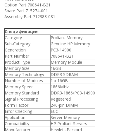
Option Part 708641-B21
Spare Part 715274-001
Assembly Part 712383-081
Спецификация
:
Category
Proliant Memory
Sub-Category
Genuine HP Memory
Generation
PC3-14900
Part Number
708641-B21
Product Type
Memory Module
Memory Size
16GB
Memory Technology
DDR3 SDRAM
Number of Modules
1 x 16GB
Memory Speed
1866MHz
Memory Standard
DDR3-1866/PC3-14900
Signal Processing
Registered
Form Factor
240-pin DIMM
Error Checking
ECC
Application
Server Memory
Compatibility
HP Proliant Servers
Manufacturer
Hewlett-Packard