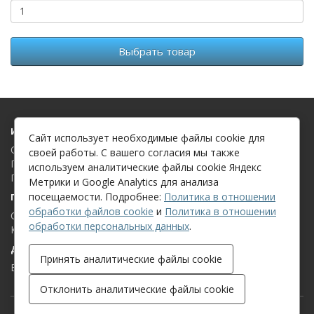
Выбрать товар
Информация
Сайт использует необходимые файлы cookie для
О компании
своей работы. С вашего согласия мы также
Политика в отношении обработки файлов cookie
используем аналитические файлы cookie Яндекс
Политика в отношении обработки персональных данных
Метрики и Google Analytics для анализа
посещаемости. Подробнее:
Политика в отношении
Поддержка клиентов
обработки файлов cookie
и
Политика в отношении
Связаться с нами
обработки персональных данных
.
Карта сайта
Дополнительно
Принять аналитические файлы cookie
Бренды
Отклонить аналитические файлы cookie