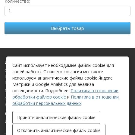
Количество:
Выбрать товар
Информация
Сайт использует необходимые файлы cookie для
О компании
своей работы. С вашего согласия мы также
Политика в отношении обработки файлов cookie
используем аналитические файлы cookie Яндекс
Политика в отношении обработки персональных данных
Метрики и Google Analytics для анализа
посещаемости. Подробнее:
Политика в отношении
Поддержка клиентов
обработки файлов cookie
и
Политика в отношении
Связаться с нами
обработки персональных данных
.
Карта сайта
Дополнительно
Принять аналитические файлы cookie
Бренды
Отклонить аналитические файлы cookie