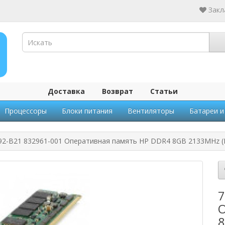
Закл
Доставка
Возврат
Статьи
Процессоры
Блоки питания
Вентиляторы
Батареи и
92-B21 832961-001 Оперативная память HP DDR4 8GB 2133MHz (
7
О
8