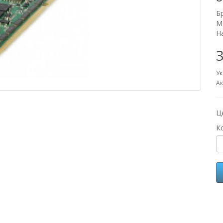
Б
М
Н
3
Ук
Ак
Ц
К