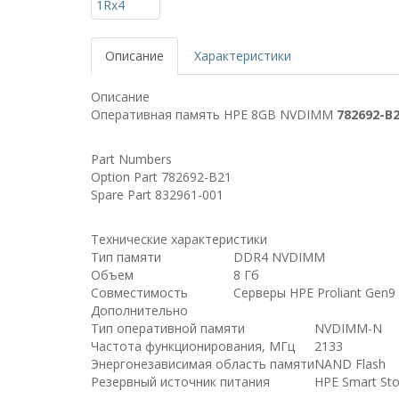
Описание
Характеристики
Описание
Оперативная память HPE 8GB NVDIMM
782692-B
Part Numbers
Option Part 782692-B21
Spare Part 832961-001
Технические характеристики
Тип памяти
DDR4 NVDIMM
Объем
8 Гб
Совместимость
Серверы HPE Proliant Gen9
Дополнительно
Тип оперативной памяти
NVDIMM-N
Частота функционирования, МГц
2133
Энергонезависимая область памяти
NAND Flash
Резервный источник питания
HPE Smart Sto