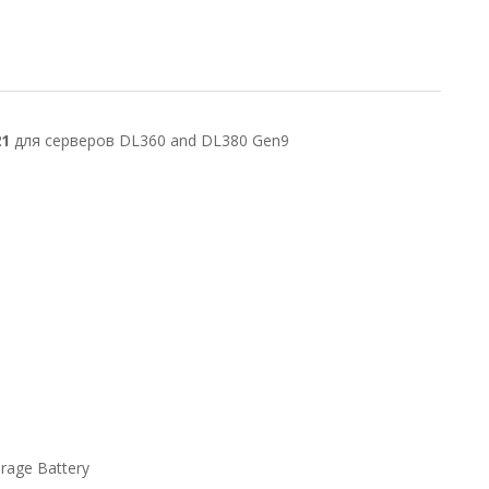
21
для серверов DL360 and DL380 Gen9
rage Battery