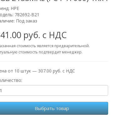
ренд:
HPE
одель: 782692-B21
аличие: Под заказ
41.00 руб. с НДС
азанная стоимость является предварительной.
туальную стоимость подтвердит менеджер.
ена от 10 штук — 307.00 руб. с НДС
оличество:
Выбрать товар