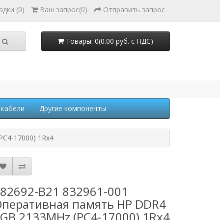
адки (0)
Ваш запрос
(
0
)
Отправить запрос
Товары: 0(0.00 руб. с НДС)
 кабели
Другие компоненты
PC4-17000) 1Rx4
82692-B21 832961-001
перативная память HP DDR4
GB 2133MHz (PC4-17000) 1Rx4