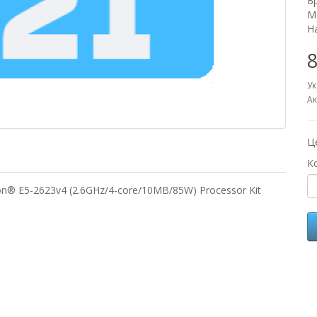
Б
М
Н
8
Ук
Ак
Ц
К
n® E5-2623v4 (2.6GHz/4-core/10MB/85W) Processor Kit