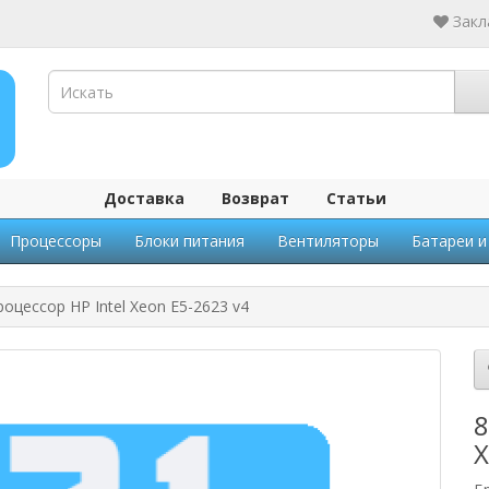
Закл
Доставка
Возврат
Статьи
Процессоры
Блоки питания
Вентиляторы
Батареи и
оцессор HP Intel Xeon E5-2623 v4
8
X