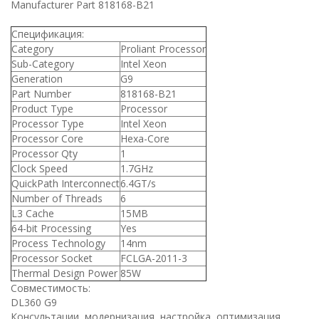
Manufacturer Part 818168-B21
Спецификация:
Category
Proliant Processor
Sub-Category
Intel Xeon
Generation
G9
Part Number
818168-B21
Product Type
Processor
Processor Type
Intel Xeon
Processor Core
Hexa-Core
Processor Qty
1
Clock Speed
1.7GHz
QuickPath Interconnect
6.4GT/s
Number of Threads
6
L3 Cache
15MB
64-bit Processing
Yes
Process Technology
14nm
Processor Socket
FCLGA-2011-3
Thermal Design Power
85W
Совместимость:
DL360 G9
Консультации, модернизация, настройка, оптимизация.