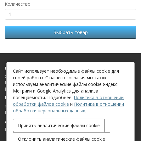
Количество:
Выбрать товар
Информация
Сайт использует необходимые файлы cookie для
О компании
своей работы. С вашего согласия мы также
Политика в отношении обработки файлов cookie
используем аналитические файлы cookie Яндекс
Политика в отношении обработки персональных данных
Метрики и Google Analytics для анализа
посещаемости. Подробнее:
Политика в отношении
Поддержка клиентов
обработки файлов cookie
и
Политика в отношении
Связаться с нами
обработки персональных данных
.
Карта сайта
Дополнительно
Принять аналитические файлы cookie
Бренды
Отклонить аналитические файлы cookie