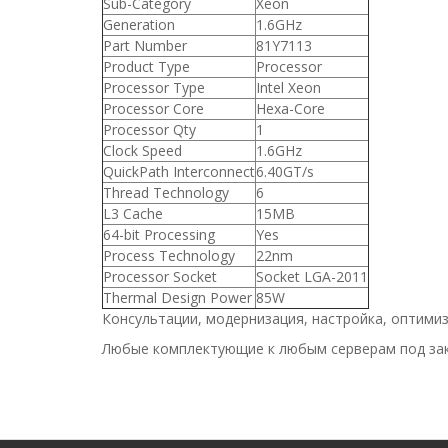
Sub-Category
Xeon
Generation
1.6GHz
Part Number
81Y7113
Product Type
Processor
Processor Type
Intel Xeon
Processor Core
Hexa-Core
Processor Qty
1
Clock Speed
1.6GHz
QuickPath Interconnect
6.40GT/s
Thread Technology
6
L3 Cache
15MB
64-bit Processing
Yes
Process Technology
22nm
Processor Socket
Socket LGA-2011
Thermal Design Power
85W
Консультации, модернизация, настройка, оптимиз
Любые комплектующие к любым серверам под зак