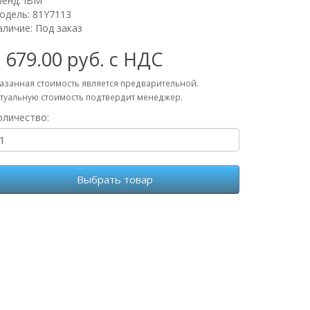
ренд:
IBM
одель: 81Y7113
аличие: Под заказ
 679.00 руб. с НДС
азанная стоимость является предварительной.
туальную стоимость подтвердит менеджер.
оличество:
Выбрать товар