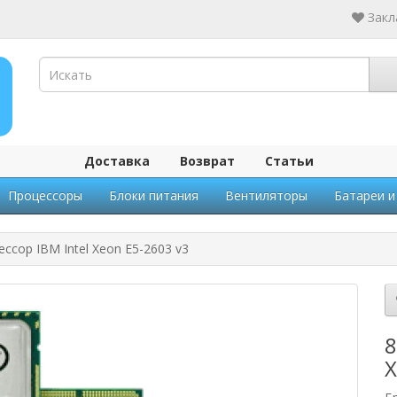
Закл
Доставка
Возврат
Статьи
Процессоры
Блоки питания
Вентиляторы
Батареи и
ссор IBM Intel Xeon E5-2603 v3
8
X