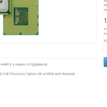
Б
М
Н
1
Ук
Ак
К
чняйте у наших сотрудников.
) Full Processor Option Kit w/VRM and Heatsink