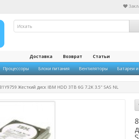
Закл
Доставка
Возврат
Статьи
Процессоры
Блоки питания
Вентиляторы
Батареи и
81Y9759 Жесткий диск IBM HDD 3TB 6G 7.2K 3.5" SAS NL
8
д
S