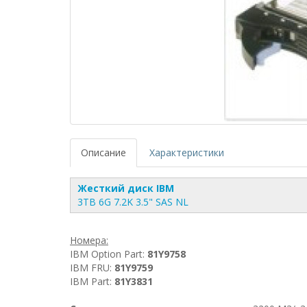
Описание
Характеристики
Жесткий диск IBM
3TB 6G 7.2K 3.5" SAS NL
Номера:
IBM Option Part:
81Y9758
IBM FRU:
81Y9759
IBM Part:
81Y3831