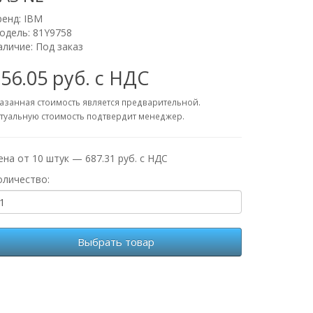
ренд:
IBM
одель: 81Y9758
аличие: Под заказ
56.05 руб. с НДС
азанная стоимость является предварительной.
туальную стоимость подтвердит менеджер.
ена от 10 штук — 687.31 руб. с НДС
оличество:
Выбрать товар