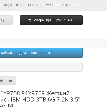
адки (0)
Ваш запрос
(
0
)
Отправить запрос
Товары: 0(0.00 руб. с НДС)
 кабели
Другие компоненты
1Y9758 81Y9759 Жесткий
иск IBM HDD 3TB 6G 7.2K 3.5"
AS NL