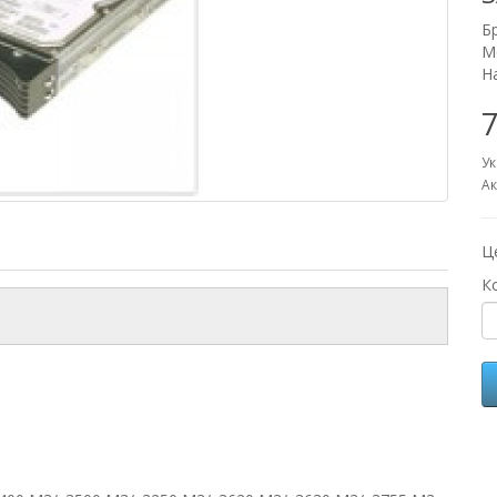
Б
М
Н
7
Ук
Ак
Ц
К