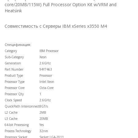
core/20MB/115W)
Full Processor Option Kit w/VRM and
Heatsink
Совместимость с Серверы IBM xSeries x3550 M4
Спецификация:
Category
IBM Processor
Sub-Category
Xeon
Generation
2.6GHz
Part Number
94Y7463
Product Type
Processor
Processor Type
Intel Xeon
Processor Core
Octa-Core
Processor Qty
1
Clock Speed
2.6GHz
QuickPath Interconnect
8GT/s
L2 Cache
2MB
L3 Cache
20MB
64-bit Processing
Yes
Process Technology
32nm
Processor Socket
Socket LGA-2011