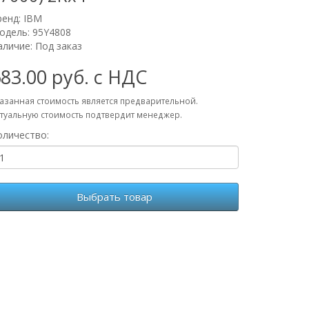
ренд:
IBM
одель: 95Y4808
аличие: Под заказ
83.00 руб. с НДС
азанная стоимость является предварительной.
туальную стоимость подтвердит менеджер.
оличество:
Выбрать товар