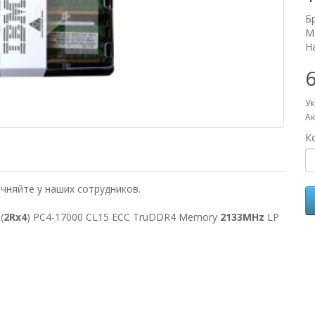
Б
М
Н
6
Ук
Ак
К
чняйте у наших сотрудников.
(
2Rx4
) PC4-17000 CL15 ECC TruDDR4 Memory
2133MHz
LP