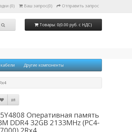
адки (0)
Ваш запрос
(
0
)
Отправить запрос
Товары: 0(0.00 руб. с НДС)
 кабели
Другие компоненты
Rx4
5Y4808 Оперативная память
BM DDR4 32GB 2133MHz (PC4-
7000) 2Rx4