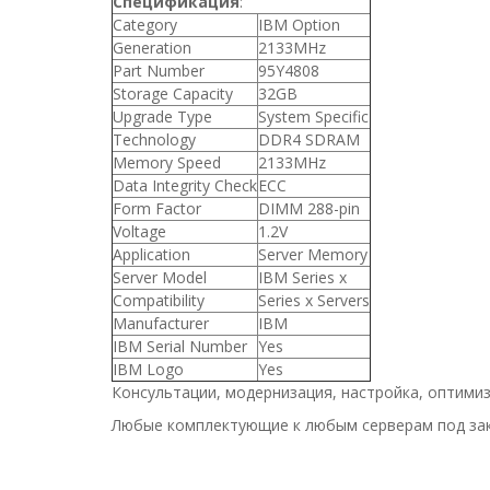
Спецификация
:
Category
IBM Option
Generation
2133MHz
Part Number
95Y4808
Storage Capacity
32GB
Upgrade Type
System Specific
Technology
DDR4 SDRAM
Memory Speed
2133MHz
Data Integrity Check
ECC
Form Factor
DIMM 288-pin
Voltage
1.2V
Application
Server Memory
Server Model
IBM Series x
Compatibility
Series x Servers
Manufacturer
IBM
IBM Serial Number
Yes
IBM Logo
Yes
Консультации, модернизация, настройка, оптимиз
Любые комплектующие к любым серверам под зак