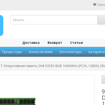
Закл
Доставка
Возврат
Статьи
Процессоры
Блоки питания
Вентиляторы
Батареи и
T Оперативная память Dell DDR3 8GB 1600MHz (PC3L-12800) 2R
9
D
1