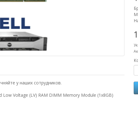
Б
М
Н
1
Ук
Ак
К
чняйте у наших сотрудников.
d Low Voltage (LV) RAM DIMM Memory Module (1x8GB)