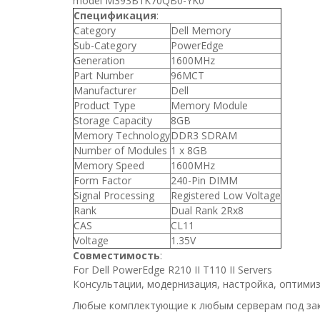
model M393B1K70QB0-YK0
Спецификация
:
Category
Dell Memory
Sub-Category
PowerEdge
Generation
1600MHz
Part Number
96MCT
Manufacturer
Dell
Product Type
Memory Module
Storage Capacity
8GB
Memory Technology
DDR3 SDRAM
Number of Modules
1 x 8GB
Memory Speed
1600MHz
Form Factor
240-Pin DIMM
Signal Processing
Registered Low Voltage
Rank
Dual Rank 2Rx8
CAS
CL11
Voltage
1.35V
Совместимость
:
For Dell PowerEdge R210 II T110 II Servers
Консультации, модернизация, настройка, оптимиз
Любые комплектующие к любым серверам под зак