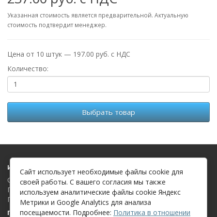
Указанная стоимость является предварительной. Актуальную
стоимость подтвердит менеджер.
Цена от 10 штук — 197.00 руб. с НДС
Количество:
Выбрать товар
Информация
Сайт использует необходимые файлы cookie для
О компании
своей работы. С вашего согласия мы также
Политика в отношении обработки файлов cookie
используем аналитические файлы cookie Яндекс
Политика в отношении обработки персональных данных
Метрики и Google Analytics для анализа
посещаемости. Подробнее:
Политика в отношении
Поддержка клиентов