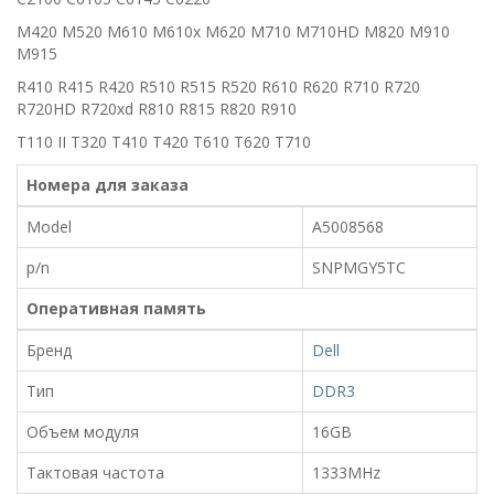
M420 M520 M610 M610x M620 M710 M710HD M820 M910
M915
R410 R415 R420 R510 R515 R520 R610 R620 R710 R720
R720HD R720xd R810 R815 R820 R910
T110 II T320 T410 T420 T610 T620 T710
Номера для заказа
Model
A5008568
p/n
SNPMGY5TC
Оперативная память
Бренд
Dell
Тип
DDR3
Объем модуля
16GB
Тактовая частота
1333MHz