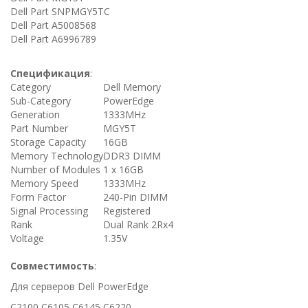
Dell Part SNPMGY5TC
Dell Part A5008568
Dell Part A6996789
Спецификация
:
Category
Dell Memory
Sub-Category
PowerEdge
Generation
1333MHz
Part Number
MGY5T
Storage Capacity
16GB
Memory Technology
DDR3 DIMM
Number of Modules
1 x 16GB
Memory Speed
1333MHz
Form Factor
240-Pin DIMM
Signal Processing
Registered
Rank
Dual Rank 2Rx4
Voltage
1.35V
Совместимость
:
Для серверов Dell PowerEdge
C2100 C6105 C6145 C6220