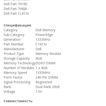
Dell Part 7H18C
Dell Part 7H8J8
Dell Part CLKCN
Спецификация
:
Category
Dell Memory
Sub-Category
PowerEdge
Generation
1333MHz
Part Number
C1KCN
Manufacturer
Dell
Product Type
Memory Module
Storage Capacity
4GB
Memory Technology
DDR3 DIMM
Number of Modules
1 x 4GB
Memory Speed
1333MHz
Form Factor
240-Pin DIMM
Signal Processing
Registered
Rank
Dual Rank 2Rx8
Voltage
1.5V
Совместимость
: