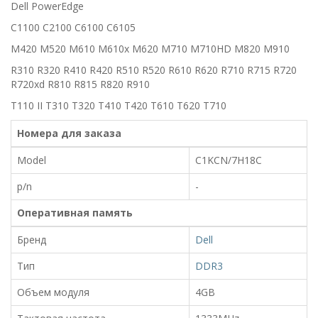
Dell PowerEdge
C1100 C2100 C6100 C6105
M420 M520 M610 M610x M620 M710 M710HD M820 M910
R310 R320 R410 R420 R510 R520 R610 R620 R710 R715 R720
R720xd R810 R815 R820 R910
T110 II T310 T320 T410 T420 T610 T620 T710
Номера для заказа
Model
C1KCN/7H18C
p/n
-
Оперативная память
Бренд
Dell
Тип
DDR3
Объем модуля
4GB