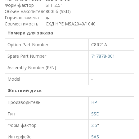
Форм-фактор
SFF 2,5"
Объем накопителя
800Гб (SSD)
Горячая замена
да
Совместимость
СХД HPE MSA2040/1040
Номера для заказа
Option Part Number
C8R21A
Spare Part Number
717878-001
Assembly Number (P/N)
-
Model
-
Жесткий диск
Производитель
HP
Тип
SSD
Форм-фактор
2.5
"
Интерфейс
SAS