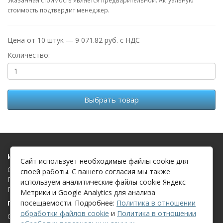
стоимость подтвердит менеджер.
Цена от 10 штук — 9 071.82 руб. с НДС
Количество:
Выбрать товар
Информация
Сайт использует необходимые файлы cookie для
О компании
своей работы. С вашего согласия мы также
Политика в отношении обработки файлов cookie
используем аналитические файлы cookie Яндекс
Политика в отношении обработки персональных данных
Метрики и Google Analytics для анализа
посещаемости. Подробнее:
Политика в отношении
Поддержка клиентов
обработки файлов cookie
и
Политика в отношении
Связаться с нами