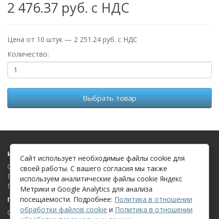
2 476.37 руб. с НДС
Цена от 10 штук — 2 251.24 руб. с НДС
Количество:
Выбрать товар
Информация
Сайт использует необходимые файлы cookie для
О компании
своей работы. С вашего согласия мы также
Политика в отношении обработки файлов cookie
используем аналитические файлы cookie Яндекс
Политика в отношении обработки персональных данных
Метрики и Google Analytics для анализа
посещаемости. Подробнее:
Политика в отношении
Поддержка клиентов
обработки файлов cookie
и
Политика в отношении
Связаться с нами