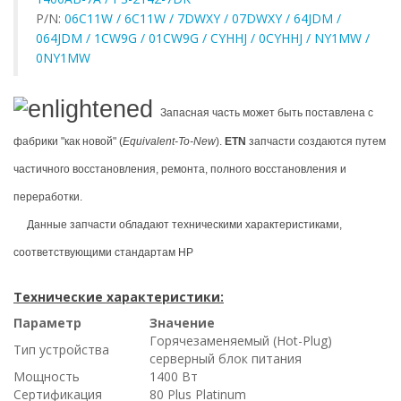
P/N:
06C11W / 6C11W / 7DWXY / 07DWXY / 64JDM /
064JDM / 1CW9G / 01CW9G / CYHHJ / 0CYHHJ / NY1MW /
0NY1MW
Запасная часть может быть поставлена с
фабрики "как новой" (
Equivalent-To-New
).
ETN
запчасти создаются путем
частичного восстановления, ремонта, полного восстановления и
переработки.
Данные запчасти обладают техническими характеристиками,
соответствующими стандартам HP
Технические характеристики:
Параметр
Значение
Горячезаменяемый (Hot-Plug)
Тип устройства
серверный блок питания
Мощность
1400 Вт
Сертификация
80 Plus Platinum