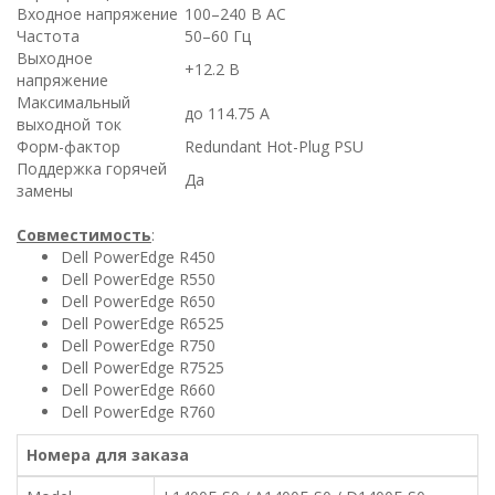
Входное напряжение
100–240 В AC
Частота
50–60 Гц
Выходное
+12.2 В
напряжение
Максимальный
до 114.75 А
выходной ток
Форм-фактор
Redundant Hot-Plug PSU
Поддержка горячей
Да
замены
Совместимость
:
Dell PowerEdge R450
Dell PowerEdge R550
Dell PowerEdge R650
Dell PowerEdge R6525
Dell PowerEdge R750
Dell PowerEdge R7525
Dell PowerEdge R660
Dell PowerEdge R760
Номера для заказа