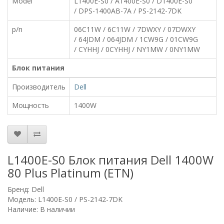
Model
L1400E-S0 / A1400E-S0 / D1400E-S0
/ DPS-1400AB-7A / PS-2142-7DK
p/n
06C11W / 6C11W / 7DWXY / 07DWXY
/ 64JDM / 064JDM / 1CW9G / 01CW9G
/ CYHHJ / 0CYHHJ / NY1MW / 0NY1MW
Блок питания
Производитель
Dell
Мощность
1400W
L1400E-S0 Блок питания Dell 1400W
80 Plus Platinum (ETN)
Бренд:
Dell
Модель: L1400E-S0 / PS-2142-7DK
Наличие: В наличии