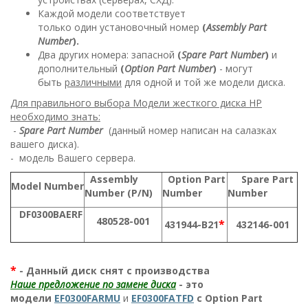
Каждой модели соответствует
только один установочный номер
(
Assembly Part
Number
).
Два других номера: запасной
(
Spare Part Number
)
и
дополнительный
(
Option Part Number
)
- могут
быть
различными
для одной и той же модели диска.
Для правильного выбора Модели жесткого диска HP
необходимо знать:
-
Spare Part Number
(данный номер написан на салазках
вашего диска).
- модель Вашего сервера.
Assembly
Option Part
Spare Part
Model Number
Number (P/N)
Number
Number
DF0300BAERF
480528-001
*
431944-B21
432146-001
*
- Данный диск снят с производства
Наше предложение по замене диска
- это
модели
EF0300FARMU
и
EF0300FATFD
с Option Part