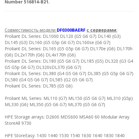
Number
516814-B21.
Совместимость модели
DF0300BAERF
с серверами
:
Proliant DL Series: DL1000 DL120 (G5 G6 G7) DL140 (G3)
DL145 (G3) DL160 (G5 G5p G6 G7) DL160se (G6 G7)
Proliant DL Series: DL165 (G5 G5p G6 G7) DL170e (G6) DL170h
(G6) DL2x170h (G6) DL4x170h (G6)
Proliant DL Series: DL180 (G5 G6 G7) DL185 (G5) DL320 (G3 G4
G5 G5p G6 G7) DL320sDL370 (G6 G7)
Proliant DL Series: DL380 (G4 G5 G6 G7) DL385 (G5 G5p G6 G7)
DL580 (G4 G5 G6 G7) DL585 (G2 G5 G6 G7)
Proliant DL Series: DL785 (G5 G6)
Proliant ML Series: ML110 (G7) ML150 (G5 G6 G7) ML310 (G5p)
ML330 (G6) ML350 (G5 G6 G7) ML370 (G5 G6 G7)
HPE Storage arrays: D2600 MDS600 MSA60 60 Modular Array
StoreAll 9730
HPE StoreEasy: 1430 1440 1530 1540 1630 1640 1830 1840