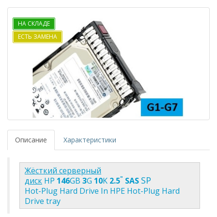
НА СКЛАДЕ
ЕСТЬ ЗАМЕНА
Описание
Характеристики
Жёсткий серверный
"
SP
диск
HP
146
GB
3
G
10
K
2.5
SAS
Hot-Plug Hard Drive In HPE Hot-Plug Hard
Drive tray