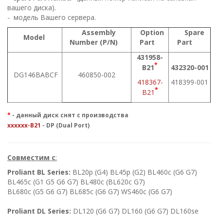
вашего диска).
- модель Вашего сервера.
Assembly
Option
Spare
Model
Number (P/N)
Part
Part
431958-
*
B21
432320-001
DG146BABCF
460850-002
418367-
418399-001
*
B21
*
- данный диск снят с производства
xxxxxx-B21
- DP (Dual Port)
Совместим c
:
Proliant BL Series:
BL20p (G4) BL45p (G2) BL460c (G6 G7)
BL465c (G1 G5 G6 G7) BL480c (BL620c G7)
BL680c (G5 G6 G7) BL685c (G6 G7) WS460c (G6 G7)
Proliant DL Series:
DL120 (G6 G7) DL160 (G6 G7) DL160se