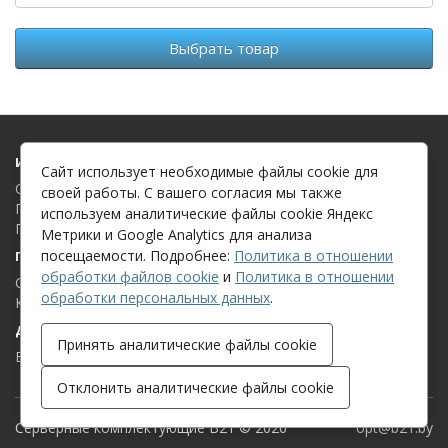
Выбрать товар
Информация
Сайт использует необходимые файлы cookie для
О компании
своей работы. С вашего согласия мы также
Политика в отношении обработки файлов cookie
используем аналитические файлы cookie Яндекс
Политика в отношении обработки персональных данных
Метрики и Google Analytics для анализа
посещаемости. Подробнее:
Политика в отношении
Поддержка клиентов
обработки файлов cookie
и
Политика в отношении
Связаться с нами
обработки персональных данных
.
Карта сайта
Дополнительно
Принять аналитические файлы cookie
Бренды
Отклонить аналитические файлы cookie
Серверные комплектующие B21 © 2026
opt@b21.by