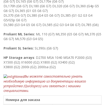
(G6 G7) DL165 (G6 G7) DL170e (G6 G7)
DL170h (G6 G7) DL180 (G6 G7) DL320 (G6 G7) DL360 (G4p G5
G6 G7) DL365 (G1 G5 G6 G7)
DL370 (G6 G7) DL380 (G4 G5 G6 G7) DL385 (G1 G2 G3 G4
G5/G5p G6 G7)
DL580 (G3 G4 G5 G6 G7) DL585 (G2 G3 G4 G6 G7) DL785 (G6)
Proliant ML Series:
ML 110 (G7) ML350 (G5 G6 G7) ML370 (G5
G6 G7) ML570 (G3 G4 G5)
Proliant SL Series:
SL390s (G6 G7)
HP Storage arrays
: D2700 MSA 1040 MSA70 P2000 (G3)
X1500 (G2) X16000 (G2) X1800 (G2) X3400 (G2)
X3800 (G2) 2000i (G2) 2000sa (G2)
Вы можете самостоятельно узнать
необходимую информацию из документации вашего
устройства (Quickspecs) или связаться с нашими
специалистами.
Номера для заказа