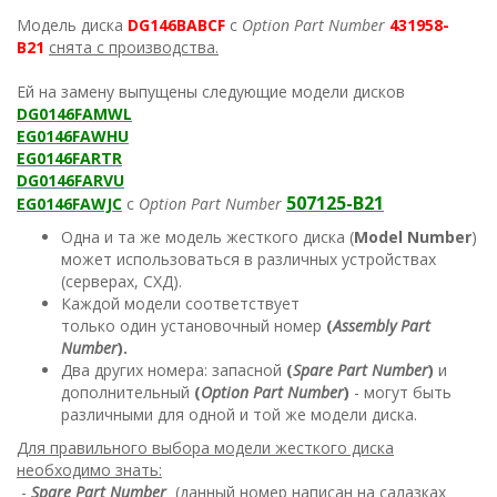
Модель диска
DG146BABCF
с
Option Part Number
431958
-
B21
снята с производства.
Ей на замену выпущены следующие модели дисков
DG0146FAMWL
EG0146FAWHU
EG0146FARTR
DG0146FARVU
507125-B21
EG0146FAWJC
с
Option Part Number
Одна и та же модель жесткого диска (
Model Number
)
может использоваться в различных устройствах
(серверах, СХД).
Каждой модели соответствует
только один установочный номер
(
Assembly Part
Number
).
Два других номера: запасной
(
Spare Part Number
)
и
дополнительный
(
Option Part Number
)
- могут быть
различными для одной и той же модели диска.
Для правильного выбора модели жесткого диска
необходимо знать:
-
Spare Part Number
(данный номер написан на салазках