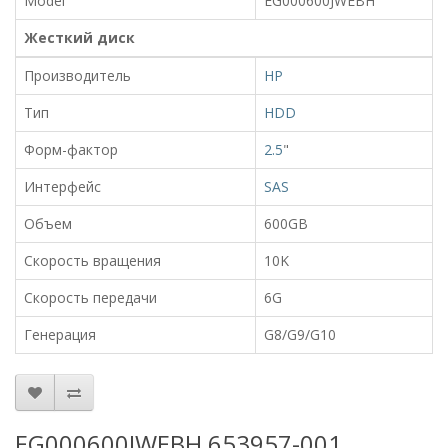
Model
EG000600JWEBH
Жесткий диск
Производитель
HP
Тип
HDD
Форм-фактор
2.5
"
Интерфейс
SAS
Объем
600GB
Скорость вращения
10K
Скорость передачи
6G
Генерация
G8/G9/G10
EG000600JWEBH 653957-001