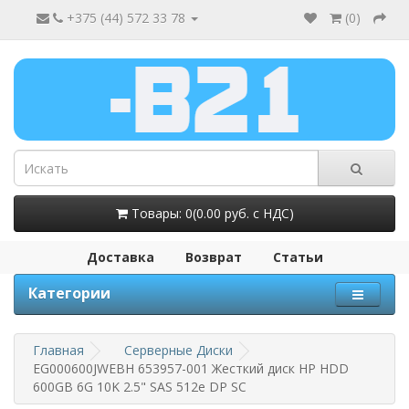
+375 (44) 572 33 78
(
0
)
Товары: 0(0.00 руб. с НДС)
Доставка
Возврат
Статьи
Категории
Главная
Серверные Диски
EG000600JWEBH 653957-001 Жесткий диск HP HDD
600GB 6G 10K 2.5" SAS 512e DP SC