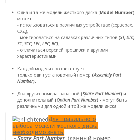
Одна и та же модель жесткого диска (
Model Number
)
может:
- использоваться в различных устройствах (серверах,
СХД),
- монтироваться на салазках различных типов (
ST, STC,
SC, SCC, LPc, LPC, BC),
- отличаться версией прошивки и другими
характеристиками.
Каждой модели соответствует
только один установочный номер
(
Assembly Part
Number
).
Два других номера: запасной
(
Spare Part Number
)
и
дополнительный
(
Option Part Number
)
- могут быть
различными для одной и той же модели диска.
Для правильного
выбора модели жесткого диска
необходимо знать:
-
Spare Part Number
(данный номер