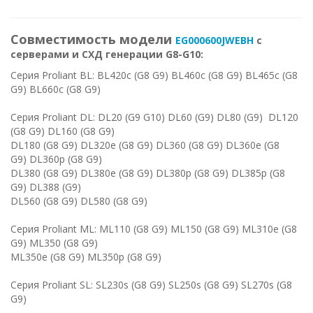
Совместимость модели
EG000600JWEBH
с
серверами и СХД генерации G8-G10:
Серия Proliant BL: BL420c (G8 G9) BL460c (G8 G9) BL465c (G8
G9) BL660c (G8 G9)
Серия Proliant DL: DL20 (G9 G10) DL60 (G9) DL80 (G9) DL120
(G8 G9) DL160 (G8 G9)
DL180 (G8 G9) DL320e (G8 G9) DL360 (G8 G9) DL360e (G8
G9) DL360p (G8 G9)
DL380 (G8 G9) DL380e (G8 G9) DL380p (G8 G9) DL385p (G8
G9) DL388 (G9)
DL560 (G8 G9) DL580 (G8 G9)
Серия Proliant ML: ML110 (G8 G9) ML150 (G8 G9) ML310e (G8
G9) ML350 (G8 G9)
ML350e (G8 G9) ML350p (G8 G9)
Серия Proliant SL: SL230s (G8 G9) SL250s (G8 G9) SL270s (G8
G9)