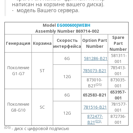
написан на корзине вашего диска).
- модель Вашего сервера.
Model
EG000600JWEBH
Assembly Number 869714-002
Spare
Скорость
Option Part
Генерация
Корзина
Part
интерфейса
Number
Number
581311-
6G
581286-B21
001
Поколение
785413-
ST
785073-B21
G1-G7
001
12G
873010-
873035-
(DS)
B21
001
653957-
6G
652583-B21
001
Поколение
781577-
SC
781516-B21
G8-G10
001
12G
872477-
872736-
(DS)
B21
001
(DS)
- диск с цифровой подписью