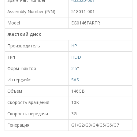
Spare Part Number
432320-001
Assembly Number (P/N)
518011-001
Model
EG0146FARTR
Жесткий диск
Производитель
HP
Тип
HDD
Форм-фактор
2.5
"
Интерфейс
SAS
Объем
146GB
Скорость вращения
10K
Скорость передачи
3G
Генерация
G1/G2/G3/G4/G5/G6/G7