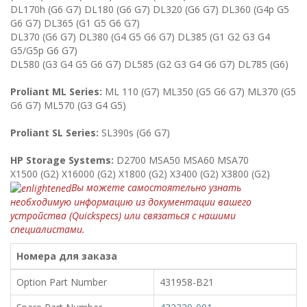
DL170h (G6 G7) DL180 (G6 G7) DL320 (G6 G7) DL360 (G4p G5
G6 G7) DL365 (G1 G5 G6 G7)
DL370 (G6 G7) DL380 (G4 G5 G6 G7) DL385 (G1 G2 G3 G4
G5/G5p G6 G7)
DL580 (G3 G4 G5 G6 G7) DL585 (G2 G3 G4 G6 G7) DL785 (G6)
Proliant ML Series:
ML 110 (G7) ML350 (G5 G6 G7) ML370 (G5
G6 G7) ML570 (G3 G4 G5)
Proliant SL Series:
SL390s (G6 G7)
HP Storage Systems:
D2700 MSA50 MSA60 MSA70
X1500 (G2) X16000 (G2) X1800 (G2) X3400 (G2) X3800 (G2)
Вы можете самостоятельно узнать
необходимую информацию из документации вашего
устройства (Quickspecs) или связаться с нашими
специалистами.
Номера для заказа
Option Part Number
431958-B21