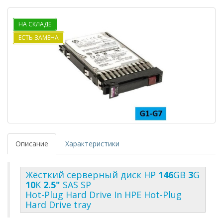
НА СКЛАДЕ
ЕСТЬ ЗАМЕНА
Описание
Характеристики
Жёсткий серверный диск HP
146
GB
3
G
10
K
2.5"
SAS
SP
Hot-Plug Hard Drive In HPE Hot-Plug
Hard Drive tray