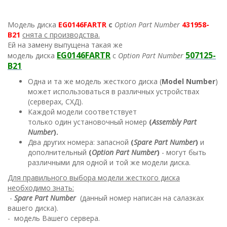
Модель диска
EG0146FARTR
с
Option Part Number
431958
-
B21
снята с производства.
Ей на замену выпущена такая же
EG0146FARTR
507125-
модель диска
с
Option Part Number
B21
Одна и та же модель жесткого диска (
Model Number
)
может использоваться в различных устройствах
(серверах, СХД).
Каждой модели соответствует
только один установочный номер
(
Assembly Part
Number
).
Два других номера: запасной
(
Spare Part Number
)
и
дополнительный
(
Option Part Number
)
- могут быть
различными для одной и той же модели диска.
Для правильного выбора модели жесткого диска
необходимо знать:
-
Spare Part Number
(данный номер написан на салазках
вашего диска).
- модель Вашего сервера.