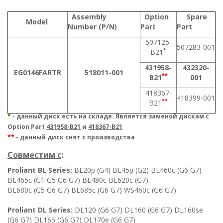
Assembly
Option
Spare
Model
Number (P/N)
Part
Part
507125-
507283-001
*
B21
431958-
432320-
EG0146FARTR
518011-001
**
B21
001
418367-
418399-001
**
B21
*
- данный диск есть на складе. Является заменой дискам с
Option Part
431958-B21
и
418367-B21
**
- данный диск снят с производства
Совместим c
:
Proliant BL Series:
BL20p (G4) BL45p (G2) BL460c (G6 G7)
BL465c (G1 G5 G6 G7) BL480c BL620c (G7)
BL680c (G5 G6 G7) BL685c (G6 G7) WS460c (G6 G7)
Proliant DL Series:
DL120 (G6 G7) DL160 (G6 G7) DL160se
(G6 G7) DL165 (G6 G7) DL170e (G6 G7)