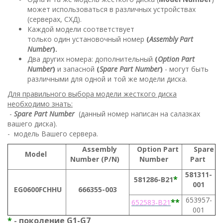
может использоваться в различных устройствах
(серверах, СХД).
Каждой модели соответствует
только один установочный номер
(
Assembly Part
Number
).
Два других номера: дополнительный
(
Option Part
Number
)
и
запасной
(
Spare Part Number
)
- могут быть
различными для одной и той же модели диска.
Для правильного выбора модели жесткого диска
необходимо знать:
-
Spare Part Number
(данный номер написан на салазках
вашего диска).
- модель Вашего сервера.
Assembly
Option Part
Spare
Model
Number (P/N)
Number
Part
581311-
*
581286-B21
001
EG0600FCHHU
666355-003
653957-
**
652583-B21
001
*
поколение G1-G7
-