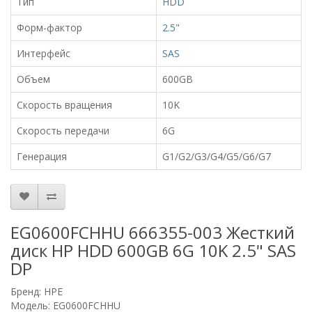
Тип
HDD
Форм-фактор
2.5
"
Интерфейс
SAS
Объем
600GB
Скорость вращения
10K
Скорость передачи
6G
Генерация
G1/G2/G3/G4/G5/G6/G7
EG0600FCHHU 666355-003 Жесткий
диск HP HDD 600GB 6G 10K 2.5" SAS
DP
Бренд:
HPE
Модель: EG0600FCHHU