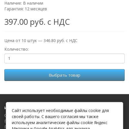
Наличие: В наличии
Гарантия: 12 месяцев
397.00 руб. с НДС
Цена от 10 штук — 346.80 руб. с НДС
Количество:
Выбрать товар
Информация
Сайт использует необходимые файлы cookie для
О компании
своей работы. С вашего согласия мы также
Политика в отношении обработки файлов cookie
используем аналитические файлы cookie Яндекс
Политика в отношении обработки персональных данных
Метрики и Google Analytics для анализа