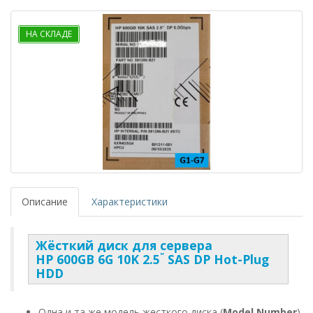
НА СКЛАДЕ
Описание
Характеристики
Жёсткий диск для сервера
"
HP 600
GB 6G
10K 2.5
SAS DP Hot-Plug
HDD
Одна и та же модель жесткого диска (
Model Number
)