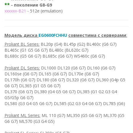
**
- поколение G8-G9
хххххх-B21
- 512e (emulation)
Модель диска
EG0600FCHHU
совместима c серверами
:
Proliant BL Series:
BL20p (G4) BL45p (G2) BL460c (G6 G7)
BL465c (G1 G5 G6 G7) BL480c (BL620c G7)
BL680c (G5 G6 G7) BL685c (G6 G7) WS460c (G6 G7)
Proliant DL Series:
DL1000 DL120 (G6 G7) DL160 (G6 G7)
DL160se (G6 G7) DL165 (G6 G7) DL170e (G6 G7)
DL170h (G6 G7) DL180 (G6 G7) DL320 (G6 G7) DL360 (G4p G5
G6 G7) DL365 (G1 G5 G6 G7)
DL370 (G6 G7) DL380 (G4 G5 G6 G7) DL385 (G1 G2 G3 G4
G5/G5p G6 G7)
DL580 (G3 G4 G5 G6 G7) DL585 (G2 G3 G4 G6 G7) DL785 (G6)
Proliant ML Series:
ML 110 (G7) ML350 (G5 G6 G7) ML370 (G5
G6 G7) ML570 (G3 G4 G5)