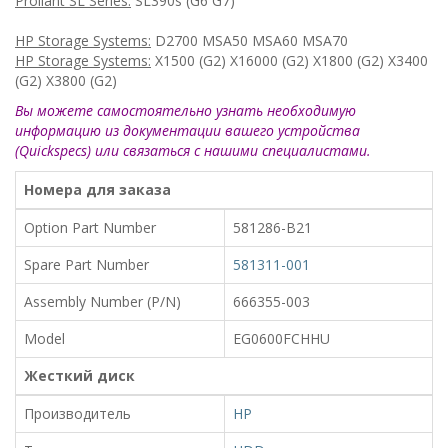
Proliant SL Series:
SL390s (G6 G7)
HP Storage Systems:
D2700 MSA50 MSA60 MSA70
HP Storage Systems:
X1500 (G2) X16000 (G2) X1800 (G2) X3400
(G2) X3800 (G2)
Вы можете самостоятельно узнать необходимую
информацию из документации вашего устройства
(Quickspecs) или связаться с нашими специалистами.
Номера для заказа
Option Part Number
581286-B21
Spare Part Number
581311-001
Assembly Number (P/N)
666355-003
Model
EG0600FCHHU
Жесткий диск
Производитель
HP