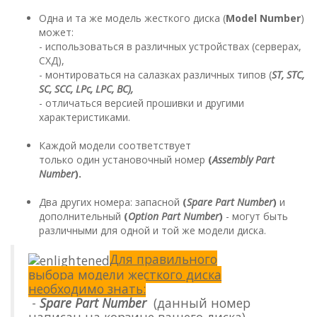
Одна и та же модель жесткого диска (
Model Number
)
может:
- использоваться в различных устройствах (серверах,
СХД),
- монтироваться на салазках различных типов (
ST, STC,
SC, SCC, LPc, LPC, BC),
- отличаться версией прошивки и другими
характеристиками.
Каждой модели соответствует
только один установочный номер
(
Assembly Part
Number
).
Два других номера: запасной
(
Spare Part Number
)
и
дополнительный
(
Option Part Number
)
- могут быть
различными для одной и той же модели диска.
Для правильного
выбора модели жесткого диска
необходимо знать:
-
Spare Part Number
(данный номер
написан на корзине вашего диска).