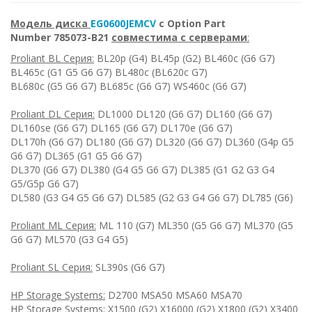
Модель диска
EG0600JEMCV
с Option Part
Number 785073-B21
совместима c серверами
:
Proliant BL Серия:
BL20p (G4) BL45p (G2) BL460c (G6 G7)
BL465c (G1 G5 G6 G7) BL480c (BL620c G7)
BL680c (G5 G6 G7) BL685c (G6 G7) WS460c (G6 G7)
Proliant DL Серия:
DL1000 DL120 (G6 G7) DL160 (G6 G7)
DL160se (G6 G7) DL165 (G6 G7) DL170e (G6 G7)
DL170h (G6 G7) DL180 (G6 G7) DL320 (G6 G7) DL360 (G4p G5
G6 G7) DL365 (G1 G5 G6 G7)
DL370 (G6 G7) DL380 (G4 G5 G6 G7) DL385 (G1 G2 G3 G4
G5/G5p G6 G7)
DL580 (G3 G4 G5 G6 G7) DL585 (G2 G3 G4 G6 G7) DL785 (G6)
Proliant ML Серия:
ML 110 (G7) ML350 (G5 G6 G7) ML370 (G5
G6 G7) ML570 (G3 G4 G5)
Proliant SL Серия:
SL390s (G6 G7)
HP Storage Systems:
D2700 MSA50 MSA60 MSA70
HP Storage Systems:
X1500 (G2) X16000 (G2) X1800 (G2) X3400