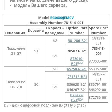
- модель Вашего сервера.
Model
EG0600JEMCV
Assembly Number 781514-001
Скорость
Option Part
Spare Part
Корзина
Генерация
передачи
Number
Number
581311-
6G
581286-B21
001
Поколение
785413-
ST
785073-B21
G1-G7
001
12G
873010-
873035-001
(DS)
B21
6G
652583-B21
653957-001
781577-
781516-B21
001
Поколение
SC
836628-B21
836791-001
G8-G10
12G
846267-B21
846292-001
872477-
872736-001
(DS)
B21
DS - диск с цифровой подписью (Digitally Signed)