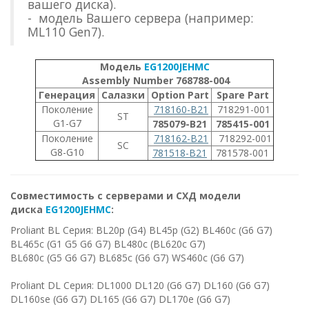
вашего диска).
- модель Вашего сервера (например:
ML110 Gen7).
Модель
EG1200JEHMC
Assembly Number 768788-004
Генерация
Салазки
Option Part
Spare Part
Поколение
718160-B21
718291-001
ST
G1-G7
785079-B21
785415-001
Поколение
718162-B21
718292-001
SC
G8-G10
781518-B21
781578-001
Совместимость с серверами и СХД модели
диска
EG1200JEHMC
:
Proliant BL Серия: BL20p (G4) BL45p (G2) BL460c (G6 G7)
BL465c (G1 G5 G6 G7) BL480c (BL620c G7)
BL680c (G5 G6 G7) BL685c (G6 G7) WS460c (G6 G7)
Proliant DL Серия: DL1000 DL120 (G6 G7) DL160 (G6 G7)
DL160se (G6 G7) DL165 (G6 G7) DL170e (G6 G7)