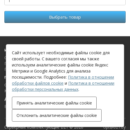
Выбрать товар
Информация
Сайт использует необходимые файлы cookie для
О компании
своей работы. С вашего согласия мы также
Политика в отношении обработки файлов cookie
используем аналитические файлы cookie Яндекс
Политика в отношении обработки персональных данных
Метрики и Google Analytics для анализа
посещаемости. Подробнее:
Политика в отношении
Поддержка клиентов
обработки файлов cookie
и
Политика в отношении
Связаться с нами
обработки персональных данных
.
Карта сайта
Дополнительно
Принять аналитические файлы cookie
Бренды
Отклонить аналитические файлы cookie
Серверные комплектующие B21 © 2026
opt@b21.by