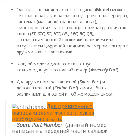
Одна и та же модель жесткого диска (
Model
) может:
- использоваться в различных устройствах (серверах,
системах (массивах) хранения данных),
- монтироваться на салазках (в корзинах) различных
типов (
ST, STC, SC, SCC, LPc, LPC, BC, QR),
- отличаться версией прошивки, наличием или
отсутствием цифровой подписи, размером сектора и
другими характеристиками.
Каждой модели диска соответствует
только один установочный номер
(
Assembly Part
).
Два других номера: запасной
(
Spare Part
)
и
дополнительный
(
Option Part
)
- могут быть
различными для одной и той же модели диска.
Для правильного
выбора модели жесткого диска
необходимо знать:
-
Spare Part Number
(данный номер
написан на передней части салазок