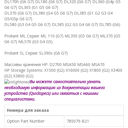
DL170h (G6 G7) DL180 (G6 G7) DL320 (G6 G7) DL360 (G4p G5
G6 G7) DL365 (G1 G5 G6 G7)
DL370 (G6 G7) DL380 (G4 G5 G6 G7) DL385 (G1 G2 G3 G4
G5/G5p G6 G7)
DL580 (G3 G4 G5 G6 G7) DL585 (G2 G3 G4 G6 G7) DL785 (G6)
Proliant ML Серия: ML 110 (G7) ML350 (G5 G6 G7) ML370 (G5
G6 G7) ML570 (G3 G4 G5)
Proliant SL Серия: SL390s (G6 G7)
Массивы хранения HP: D2700 MSA50 MSA60 MSA70
HP Storage Systems: X1500 (G2) X16000 (G2) X1800 (G2) X3400
(G2) X3800 (G2)
Вы можете самостоятельно узнать
необходимую информацию из документации вашего
устройства (Quickspecs) или связаться с нашими
специалистами.
Номера для заказа
Option Part Number
785079-B21