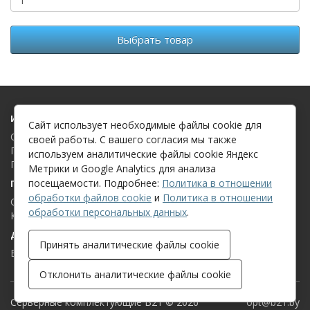
Выбрать товар
Информация
Сайт использует необходимые файлы cookie для
О компании
своей работы. С вашего согласия мы также
Политика в отношении обработки файлов cookie
используем аналитические файлы cookie Яндекс
Политика в отношении обработки персональных данных
Метрики и Google Analytics для анализа
посещаемости. Подробнее:
Политика в отношении
Поддержка клиентов
обработки файлов cookie
и
Политика в отношении
Связаться с нами
обработки персональных данных
.
Карта сайта
Дополнительно
Принять аналитические файлы cookie
Бренды
Отклонить аналитические файлы cookie
Серверные комплектующие B21 © 2026
opt@b21.by