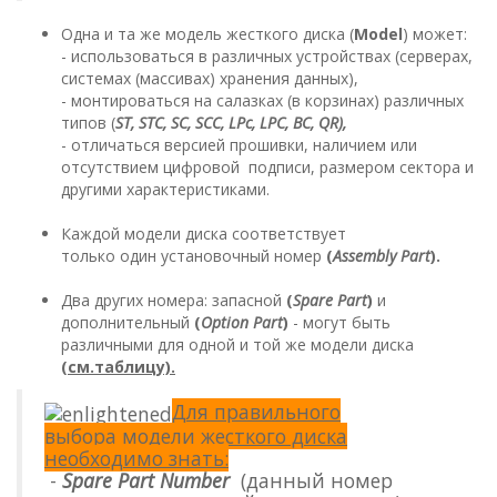
Одна и та же модель жесткого диска (
Model
) может:
- использоваться в различных устройствах (серверах,
системах (массивах) хранения данных),
- монтироваться на салазках (в корзинах) различных
типов (
ST, STC, SC, SCC, LPc, LPC, BC, QR),
- отличаться версией прошивки, наличием или
отсутствием цифровой подписи, размером сектора и
другими характеристиками.
Каждой модели диска соответствует
только один установочный номер
(
Assembly Part
).
Два других номера: запасной
(
Spare Part
)
и
дополнительный
(
Option Part
)
- могут быть
различными для одной и той же модели диска
(см.таблицу).
Для правильного
выбора модели жесткого диска
необходимо знать:
-
Spare Part Number
(данный номер