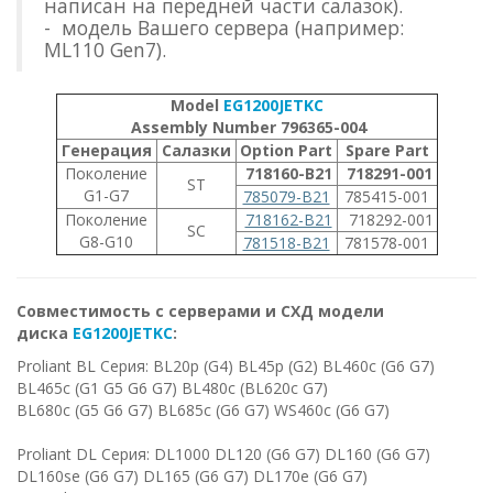
написан на передней части салазок).
- модель Вашего сервера (например:
ML110 Gen7).
Model
EG1200JETKC
Assembly Number 796365-004
Генерация
Салазки
Option Part
Spare Part
Поколение
718160-B21
718291-001
ST
G1-G7
785079-B21
785415-001
Поколение
718162-B21
718292-001
SC
G8-G10
781518-B21
781578-001
Совместимость с серверами и СХД модели
диска
EG1200JETKC
:
Proliant BL Серия: BL20p (G4) BL45p (G2) BL460c (G6 G7)
BL465c (G1 G5 G6 G7) BL480c (BL620c G7)
BL680c (G5 G6 G7) BL685c (G6 G7) WS460c (G6 G7)
Proliant DL Серия: DL1000 DL120 (G6 G7) DL160 (G6 G7)
DL160se (G6 G7) DL165 (G6 G7) DL170e (G6 G7)