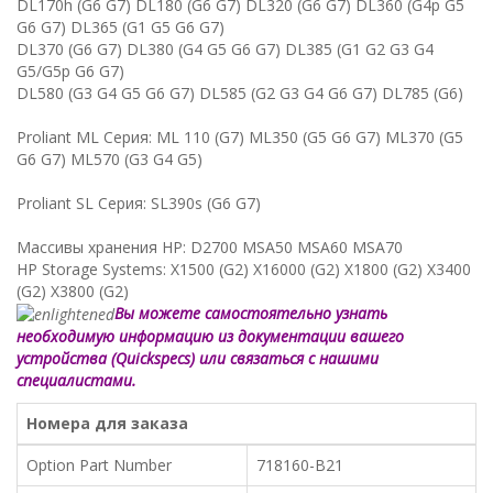
DL170h (G6 G7) DL180 (G6 G7) DL320 (G6 G7) DL360 (G4p G5
G6 G7) DL365 (G1 G5 G6 G7)
DL370 (G6 G7) DL380 (G4 G5 G6 G7) DL385 (G1 G2 G3 G4
G5/G5p G6 G7)
DL580 (G3 G4 G5 G6 G7) DL585 (G2 G3 G4 G6 G7) DL785 (G6)
Proliant ML Серия: ML 110 (G7) ML350 (G5 G6 G7) ML370 (G5
G6 G7) ML570 (G3 G4 G5)
Proliant SL Серия: SL390s (G6 G7)
Массивы хранения HP: D2700 MSA50 MSA60 MSA70
HP Storage Systems: X1500 (G2) X16000 (G2) X1800 (G2) X3400
(G2) X3800 (G2)
Вы можете самостоятельно узнать
необходимую информацию из документации вашего
устройства (Quickspecs) или связаться с нашими
специалистами.
Номера для заказа
Option Part Number
718160-B21