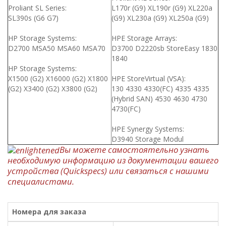
Proliant SL Series:
L170r (G9) XL190r (G9) XL220a
SL390s (G6 G7)
(G9) XL230a (G9) XL250a (G9)
HP Storage Systems:
HPE Storage Arrays:
D2700 MSA50 MSA60 MSA70
D3700 D2220sb StoreEasy 1830
1840
HP Storage Systems:
X1500 (G2) X16000 (G2) X1800
HPE StoreVirtual (VSA):
(G2) X3400 (G2) X3800 (G2)
130 4330 4330(FC) 4335 4335
(Hybrid SAN) 4530 4630 4730
4730(FC)
HPE Synergy Systems:
D3940 Storage Modul
Вы можете самостоятельно узнать
необходимую информацию из документации вашего
устройства (Quickspecs) или связаться с нашими
специалистами.
Номера для заказа