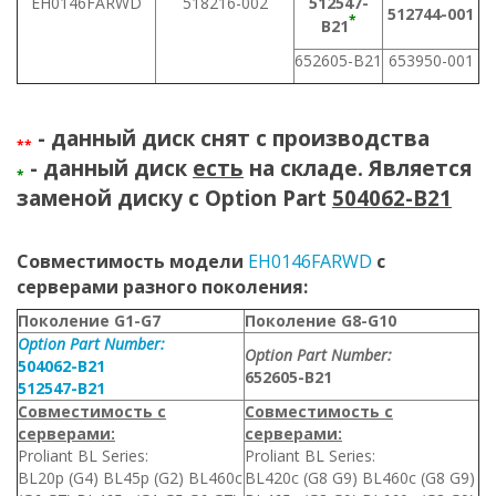
EH0146FARWD
518216-002
512547-
512744-001
*
B21
652605-B21
653950-001
- данный диск снят с производства
**
- данный диск
есть
на складе. Является
*
заменой диску с Option Part
504062-B21
Совместимость модели
EH0146FARWD
с
серверами разного поколения:
Поколение G1-G7
Поколение G8-G10
Option Part Number:
Option Part Number:
504062-B21
652605-B21
512547-B21
Совместимость с
Совместимость с
серверами:
серверами:
Proliant BL Series:
Proliant BL Series:
BL20p (G4) BL45p (G2) BL460c
BL420c (G8 G9) BL460c (G8 G9)