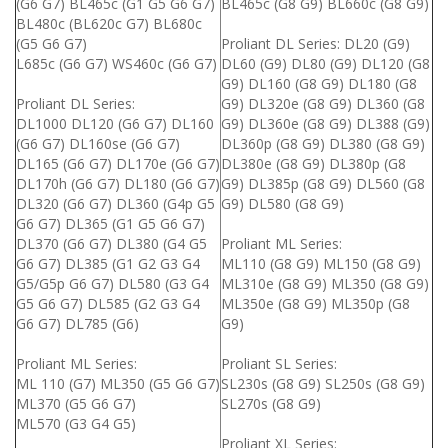
(G6 G7) BL465c (G1 G5 G6 G7)
BL465c (G8 G9) BL660c (G8 G9)
BL480c (BL620c G7) BL680c
(G5 G6 G7)
Proliant DL Series: DL20 (G9)
L685c (G6 G7) WS460c (G6 G7)
DL60 (G9) DL80 (G9) DL120 (G8
G9) DL160 (G8 G9) DL180 (G8
Proliant DL Series:
G9) DL320e (G8 G9) DL360 (G8
DL1000 DL120 (G6 G7) DL160
G9) DL360e (G8 G9) DL388 (G9)
(G6 G7) DL160se (G6 G7)
DL360p (G8 G9) DL380 (G8 G9)
DL165 (G6 G7) DL170e (G6 G7)
DL380e (G8 G9) DL380p (G8
DL170h (G6 G7) DL180 (G6 G7)
G9) DL385p (G8 G9) DL560 (G8
DL320 (G6 G7) DL360 (G4p G5
G9) DL580 (G8 G9)
G6 G7) DL365 (G1 G5 G6 G7)
DL370 (G6 G7) DL380 (G4 G5
Proliant ML Series:
G6 G7) DL385 (G1 G2 G3 G4
ML110 (G8 G9) ML150 (G8 G9)
G5/G5p G6 G7) DL580 (G3 G4
ML310e (G8 G9) ML350 (G8 G9)
G5 G6 G7) DL585 (G2 G3 G4
ML350e (G8 G9) ML350p (G8
G6 G7) DL785 (G6)
G9)
Proliant ML Series:
Proliant SL Series:
ML 110 (G7) ML350 (G5 G6 G7)
SL230s (G8 G9) SL250s (G8 G9)
ML370 (G5 G6 G7)
SL270s (G8 G9)
ML570 (G3 G4 G5)
Proliant XL Series: