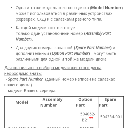
Одна и та же модель жесткого диска (
Model Number
)
может использоваться в различных устройствах
(серверах, СХД)
и с салазками разного типа
.
​Каждой модели соответствует
только один установочный номер
(
Assembly Part
Number
).
Два других номера: запасной
(
Spare Part Number
)
и
дополнительный
(
Option Part Number
)
- могут быть
различными для одной и той же модели диска.
Для правильного выбора модели жесткого диска
необходимо знать:
-
Spare Part Number
(данный номер написан на салазках
вашего диска).
- модель Вашего сервера.
Assembly
Option
Spare
Model
Number
Part
Part
504062-
504334-001
**
B21