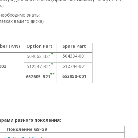
ка.
необходимо знать:
азках вашего диска).
ber (P/N)
Option Part
Spare Part
*
504334-001
504062-B21
*
002
512744-001
512547-B21
*
*
653950-001
652605-B21
ерами разного поколения:
Поколение G8-G9