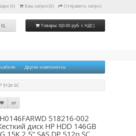
адки (0)
Ваш запрос
(
0
)
Отправить запрос
Товары: 0(0.00 руб. с НДС)
 кабели
Другие компоненты
P 512n SC
H0146FARWD 518216-002
есткий диск HP HDD 146GB
G 15K 2.5" SAS DP 512n SC