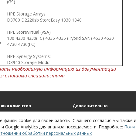
(G9)
HPE Storage Arrays:
D3700 D2220sb StoreEasy 1830 1840
HPE StoreVirtual (VSA):
130 4330 4330(FC) 4335 4335 (Hybrid SAN) 4530 4630
0
4730 4730(FC)
HPE Synergy Systems:
D3940 Storage Modul
нать необходимую информацию из документации
ься с нашими специалистами.
жка клиентов
Дополнительно
ся с нами
Бренды
айта
 файлы cookie для своей работы. С вашего согласия мы также 
 и Google Analytics для анализа посещаемости. Подробнее:
Поли
отношении обработки персональных данных
.