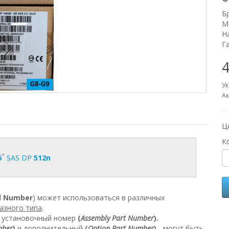
Б
М
Н
Г
4
Ук
Ак
Ц
К
"
5
SAS DP
512n
l Number
) может использоваться в различных
разного типа
.
н установочный номер
(
Assembly Part Number
).
mber
)
и дополнительный
(
Option Part Number
)
- могут быть