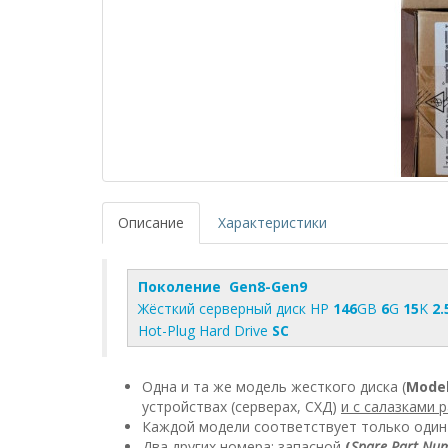
Описание
Характеристики
Поколение Gen8-Gen9
Жёсткий серверный диск HP
146
GB
6
G
15
K
2.
Hot-Plug Hard Drive
SC
Одна и та же модель жесткого диска (
Mode
устройствах (серверах, СХД)
и с салазками 
​Каждой модели соответствует только оди
Два других номера: запасной
(
Spare Part Nu