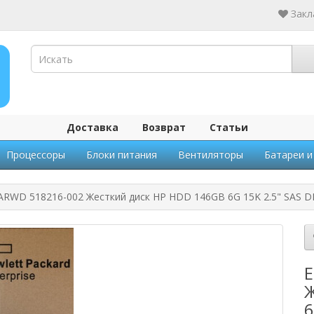
Закл
Доставка
Возврат
Статьи
Процессоры
Блоки питания
Вентиляторы
Батареи и
RWD 518216-002 Жесткий диск HP HDD 146GB 6G 15K 2.5" SAS D
E
Ж
6