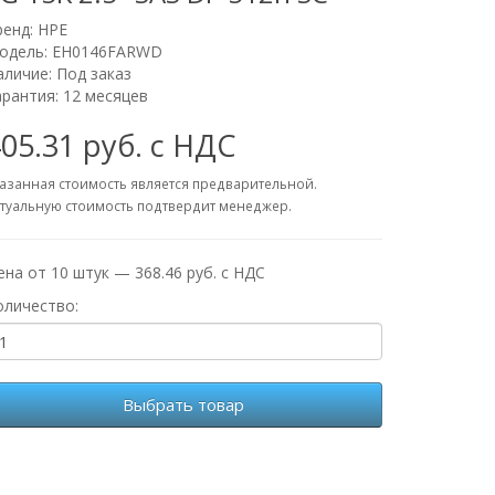
ренд:
HPE
одель: EH0146FARWD
аличие: Под заказ
арантия: 12 месяцев
05.31 руб. с НДС
азанная стоимость является предварительной.
туальную стоимость подтвердит менеджер.
ена от 10 штук — 368.46 руб. с НДС
оличество:
Выбрать товар