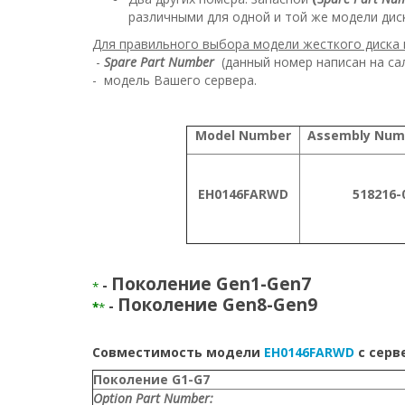
различными для одной и той же модели дис
Для правильного выбора модели жесткого диска 
-
Spare Part Number
(данный номер написан на сал
- модель Вашего сервера.
Model Number
Assembly Num
EH0146FARWD
518216-
Поколение Gen1-Gen7
-
*
Поколение Gen8-Gen9
-
*
*
Совместимость модели
EH0146FARWD
с серв
Поколение G1-G7
Option Part Number: