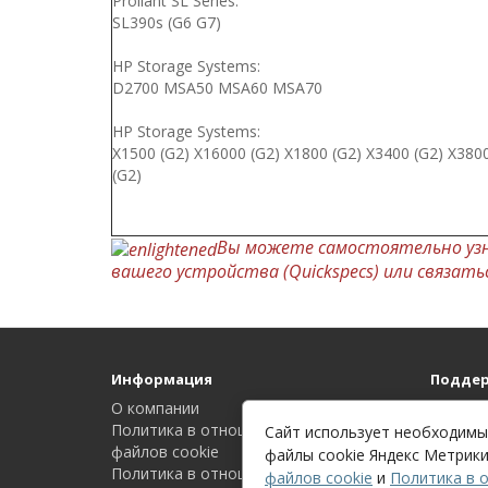
Proliant SL Series:
SL390s (G6 G7)
HP Storage Systems:
D2700 MSA50 MSA60 MSA70
HP Storage Systems:
X1500 (G2) X16000 (G2) X1800 (G2) X3400 (G2) X380
(G2)
Вы можете самостоятельно уз
вашего устройства (Quickspecs) или связат
Информация
Поддер
О компании
Связать
Политика в отношении обработки
Карта с
Сайт использует необходимые
файлов cookie
файлы cookie Яндекс Метрики
Политика в отношении обработки
файлов cookie
и
Политика в 