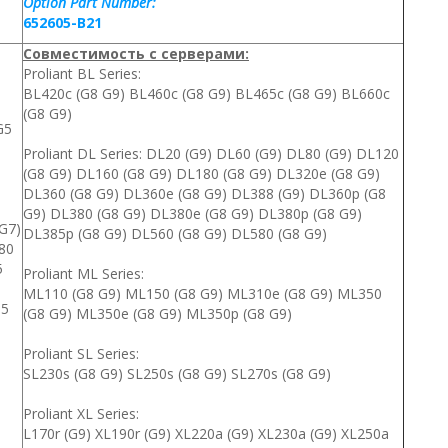
Option Part Number:
652605-B21
Совместимость с серверами:
Proliant BL Series:
BL420c (G8 G9) BL460c (G8 G9) BL465c (G8 G9) BL660c
(G8 G9)
G5
Proliant DL Series: DL20 (G9) DL60 (G9) DL80 (G9) DL120
(G8 G9) DL160 (G8 G9) DL180 (G8 G9) DL320e (G8 G9)
DL360 (G8 G9) DL360e (G8 G9) DL388 (G9) DL360p (G8
G9) DL380 (G8 G9) DL380e (G8 G9) DL380p (G8 G9)
G7)
DL385p (G8 G9) DL560 (G8 G9) DL580 (G8 G9)
80
5
Proliant ML Series:
ML110 (G8 G9) ML150 (G8 G9) ML310e (G8 G9) ML350
G5
(G8 G9) ML350e (G8 G9) ML350p (G8 G9)
Proliant SL Series:
SL230s (G8 G9) SL250s (G8 G9) SL270s (G8 G9)
Proliant XL Series:
L170r (G9) XL190r (G9) XL220a (G9) XL230a (G9) XL250a