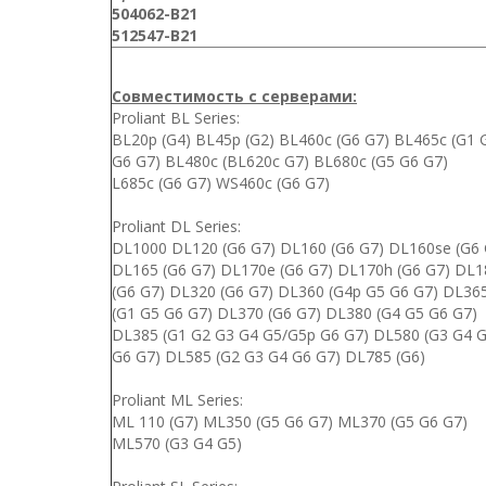
504062-B21
512547-B21
Совместимость с серверами:
Proliant BL Series:
BL20p (G4) BL45p (G2) BL460c (G6 G7) BL465c (G1 
G6 G7) BL480c (BL620c G7) BL680c (G5 G6 G7)
L685c (G6 G7) WS460c (G6 G7)
Proliant DL Series:
DL1000 DL120 (G6 G7) DL160 (G6 G7) DL160se (G6 
DL165 (G6 G7) DL170e (G6 G7) DL170h (G6 G7) DL1
(G6 G7) DL320 (G6 G7) DL360 (G4p G5 G6 G7) DL36
(G1 G5 G6 G7) DL370 (G6 G7) DL380 (G4 G5 G6 G7)
DL385 (G1 G2 G3 G4 G5/G5p G6 G7) DL580 (G3 G4 
G6 G7) DL585 (G2 G3 G4 G6 G7) DL785 (G6)
Proliant ML Series:
ML 110 (G7) ML350 (G5 G6 G7) ML370 (G5 G6 G7)
ML570 (G3 G4 G5)