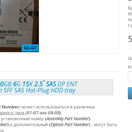
Б
М
Н
Г
5
Ц
К
"
0
GB
6
G
15
K
2.5
SAS
DP ENT
ch SFF SAS Hot-Plug HDD tray
l Number
) может использоваться в различных
азного типа (
G1-G7 или G8-G9).
н установочный номер
(
Assembly Part Number
).
mber
)
и дополнительный
(
Option Part Number
)
- могут быть
ка.