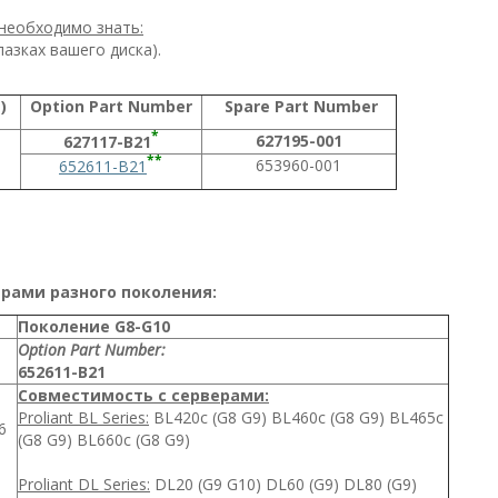
необходимо знать:
азках вашего диска).
N)
Option Part Number
Spare Part Number
*
627195-001
627117-B21
**
653960-001
652611-B21
ерами разного поколения:
Поколение G8-G10
Option Part Number:
652611-B21
Совместимость с серверами:
Proliant BL Series:
BL420c (G8 G9) BL460c (G8 G9) BL465c
6
(G8 G9) BL660c (G8 G9)
Proliant DL Series:
DL20 (G9 G10) DL60 (G9) DL80 (G9)