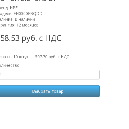
ренд:
HPE
одель: EH0300FBQDD
аличие: В наличии
арантия: 12 месяцев
58.53 руб. с НДС
ена от 10 штук — 507.70 руб. с НДС
оличество:
Выбрать товар