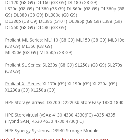
DL120 (G8 G9) DL160 (G8 G9) DL180 (G8 G9)
L320e (G8 G9) DL360 (G8 G9) DL360e (G8 G9) DL360p (G8
6
G9) DL380 (G8 G9) DL380e (G8 G9)
DL380p (G8 G9) DL385 (G10+) DL385p (G8 G9) L388 (G9)
0
DL560 (G8 G9) DL580 (G8 G9)
6
Proliant ML Series:
ML110 (G8 G9) ML150 (G8 G9) ML310e
(G8 G9) ML350 (G8 G9)
ML350e (G8 G9) ML350p (G8 G9)
Proliant SL Series:
SL230s (G8 G9) SL250s (G8 G9) SL270s
(G8 G9)
Proliant XL Series:
XL170r (G9) XL190r (G9) XL220a (G9)
XL230a (G9) XL250a (G9)
HPE Storage arrays: D3700 D2220sb StoreEasy 1830 1840
HPE StoreVirtual (VSA): 4130 4330 4330(FC) 4335 4335
(Hybrid SAN) 4530 4630 4730 4730(FC)
HPE Synergy Systems: D3940 Storage Module