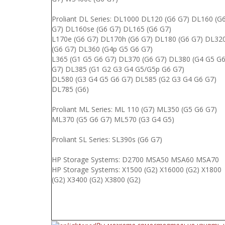
Proliant DL Series: DL1000 DL120 (G6 G7) DL160 (G
G7) DL160se (G6 G7) DL165 (G6 G7)
L170e (G6 G7) DL170h (G6 G7) DL180 (G6 G7) DL32
(G6 G7) DL360 (G4p G5 G6 G7)
L365 (G1 G5 G6 G7) DL370 (G6 G7) DL380 (G4 G5 G
G7) DL385 (G1 G2 G3 G4 G5/G5p G6 G7)
DL580 (G3 G4 G5 G6 G7) DL585 (G2 G3 G4 G6 G7)
DL785 (G6)
Proliant ML Series: ML 110 (G7) ML350 (G5 G6 G7)
ML370 (G5 G6 G7) ML570 (G3 G4 G5)
Proliant SL Series: SL390s (G6 G7)
HP Storage Systems: D2700 MSA50 MSA60 MSA70
HP Storage Systems: X1500 (G2) X16000 (G2) X1800
(G2) X3400 (G2) X3800 (G2)