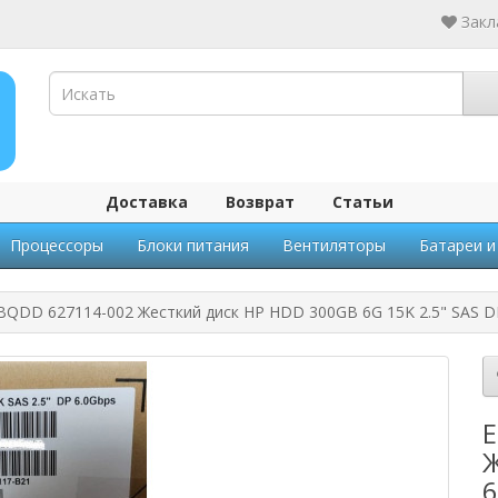
Закл
Доставка
Возврат
Статьи
Процессоры
Блоки питания
Вентиляторы
Батареи и
QDD 627114-002 Жесткий диск HP HDD 300GB 6G 15K 2.5" SAS D
E
Ж
6