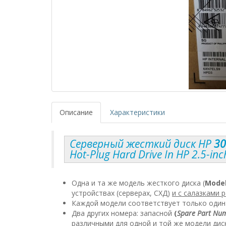
Описание
Характеристики
Cерверный жесткий диск HP
30
Hot-Plug Hard Drive In HP 2.5-in
Одна и та же модель жесткого диска (
Mode
устройствах (серверах, СХД)
и с салазками р
Каждой модели соответствует только оди
Два других номера: запасной
(
Spare Part Nu
различными для одной и той же модели дис