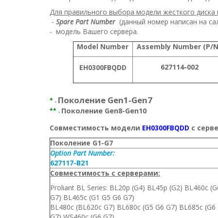
Для правильного выбора модели жесткого диска 
-
Spare Part Number
(данный номер написан на сал
- модель Вашего сервера.
Model Number
Assembly Number (P/
627114-002
EH0300FBQDD
Поколение Gen1-Gen7
*
-
Поколение Gen8-Gen10
**
-
Совместимость модели
EH0300FBQDD
с серв
Поколение G1-G7
Option Part Number:
627117-B21
Совместимость с серверами:
Proliant BL Series: BL20p (G4) BL45p (G2) BL460c (G
G7) BL465c (G1 G5 G6 G7)
BL480c (BL620c G7) BL680c (G5 G6 G7) BL685c (G6
G7) WS460c (G6 G7)