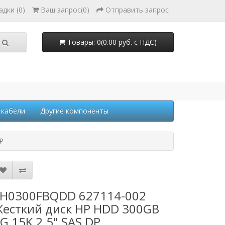
адки (0)
Ваш запрос
(
0
)
Отправить запрос
Товары: 0(0.00 руб. с НДС)
 кабели
Другие компоненты
P
H0300FBQDD 627114-002
есткий диск HP HDD 300GB
G 15K 2.5" SAS DP