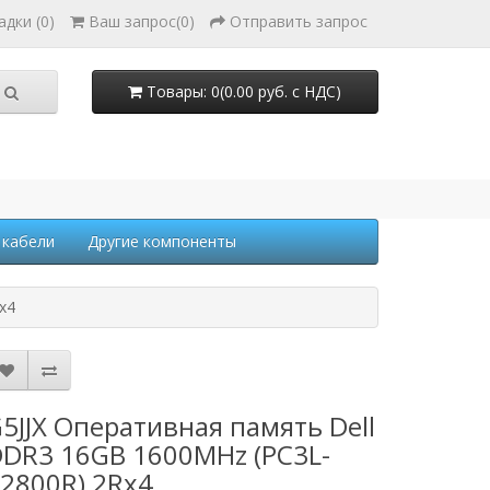
адки (0)
Ваш запрос
(
0
)
Отправить запрос
Товары: 0(0.00 руб. с НДС)
 кабели
Другие компоненты
x4
5JJX Оперативная память Dell
DR3 16GB 1600MHz (PC3L-
2800R) 2Rx4