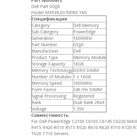
Part Numbers
Dell Part G5JJX
model M393B2G70EB0-YK0
Спецификация
:
Category
Dell Memory
Sub-Category
PowerEdge
Generation
1600MHz
Part Number
G5JJX
Manufacturer
Dell
Product Type
Memory Module
Storage Capacity
16GB
Memory Technology
DDR3 DIMM
Number of Modules
1 x 16GB
Memory Speed
1600MHz
Form Factor
240-Pin DIMM
Signal Processing
Registered
Rank
Dual Rank 2Rx4
Voltage
1.35V
Совместимость
:
For Dell PowerEdge C2100 C6105 C6145 C6220 M
R415 R420 R510 R515 R520 R610 R620 R710 R720 R
T620 T710 Servers