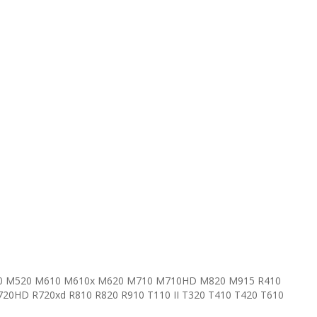
420 M520 M610 M610x M620 M710 M710HD M820 M915 R410
720HD R720xd R810 R820 R910 T110 II T320 T410 T420 T610