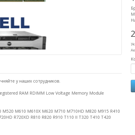
Б
М
Н
2
Ук
Ак
К
чняйте у наших сотрудников.
egistered RAM RDIMM Low Voltage Memory Module
420 M520 M610 M610X M620 M710 M710HD M820 M915 R410
720HD R720XD R810 R820 R910 T110 II T320 T410 T420