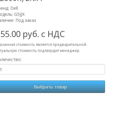
ренд:
Dell
одель: G5JJX
аличие: Под заказ
55.00 руб. с НДС
азанная стоимость является предварительной.
туальную стоимость подтвердит менеджер.
оличество:
Выбрать товар