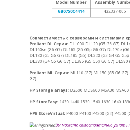
Model Number
Assembly Numb
GB0750C4414
432337-005
Совместимость с серверами и системами х
Proliant DL Серия:
DL1000 DL120 (G5 G6 G7) DL14
DL160se (G6 G7) DL165 (G5 G5p G6 G7) DL170e (G6
DL180 (G5 G6 G7) DL185 (G5) DL320 (G3 G4 G5 G5p
DL380 (G4 G5 G6 G7) DL385 (G5 G5p G6 G7) DL580 
Proliant ML Серия:
ML110 (G7) ML150 (G5 G6 G7) 
G7)
HP Storage arrays:
D2600 MDS600 MSA30 MSA60 60 
HP StoreEasy:
1430 1440 1530 1540 1630 1640 183
HPE StoreVirtual:
P4000 P4100 P4300 (G2) P4500 (
Вы можете самостоятельно узнать 