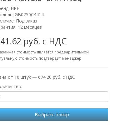
ренд:
HPE
одель: GB0750C4414
аличие: Под заказ
арантия: 12 месяцев
41.62 руб. с НДС
азанная стоимость является предварительной.
туальную стоимость подтвердит менеджер.
ена от 10 штук — 674.20 руб. с НДС
оличество:
Выбрать товар