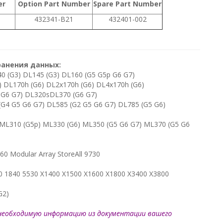
er
Option Part Number
Spare Part Number
432341-B21
432401-002
ранения данных:
0 (G3) DL145 (G3) DL160 (G5 G5p G6 G7)
) DL170h (G6) DL2x170h (G6) DL4x170h (G6)
 G6 G7) DL320sDL370 (G6 G7)
(G4 G5 G6 G7) DL585 (G2 G5 G6 G7) DL785 (G5 G6)
ML310 (G5p) ML330 (G6) ML350 (G5 G6 G7) ML370 (G5 G6
Modular Array StoreAll 9730
0 1840 5530 X1400 X1500 X1600 X1800 X3400 X3800
G2)
необходимую информацию из документации вашего