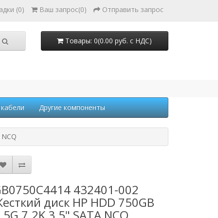
адки (0)
Ваш запрос
(
0
)
Отправить запрос
Товары: 0(0.00 руб. с НДС)
 кабели
Другие компоненты
A NCQ
B0750C4414 432401-002
есткий диск HP HDD 750GB
.5G 7.2K 3.5" SATA NCQ