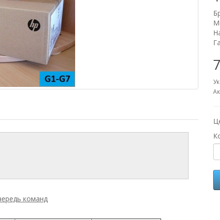
Б
М
Н
Г
7
Ук
Ак
Ц
К
чередь команд