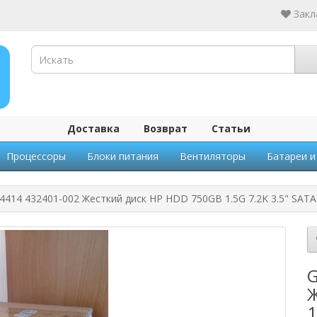
Закл
Доставка
Возврат
Статьи
Процессоры
Блоки питания
Вентиляторы
Батареи и
414 432401-002 Жесткий диск HP HDD 750GB 1.5G 7.2K 3.5" SAT
G
Ж
1