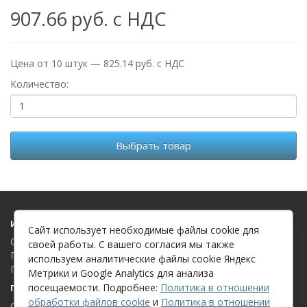
907.66 руб. с НДС
Цена от 10 штук — 825.14 руб. с НДС
Количество:
Выбрать товар
Информация
Сайт использует необходимые файлы cookie для
О компании
своей работы. С вашего согласия мы также
Политика в отношении обработки файлов cookie
используем аналитические файлы cookie Яндекс
Политика в отношении обработки персональных данных
Метрики и Google Analytics для анализа
посещаемости. Подробнее:
Политика в отношении
Поддержка клиентов
обработки файлов cookie
и
Политика в отношении
Связаться с нами