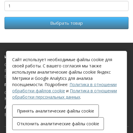
Выбрать товар
Информация
Сайт использует необходимые файлы cookie для
О компании
своей работы. С вашего согласия мы также
Политика в отношении обработки файлов cookie
используем аналитические файлы cookie Яндекс
Политика в отношении обработки персональных данных
Метрики и Google Analytics для анализа
посещаемости. Подробнее:
Политика в отношении
Поддержка клиентов
обработки файлов cookie
и
Политика в отношении
Связаться с нами
обработки персональных данных
.
Карта сайта
Дополнительно
Принять аналитические файлы cookie
Бренды
Отклонить аналитические файлы cookie