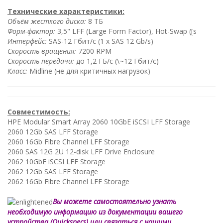
Технические характеристики:
Объём жесткого диска:
8 ТБ
Форм-фактор:
3,5" LFF (Large Form Factor), Hot-Swap ([s
Интерфейс:
SAS-12 Гбит/с (1 x SAS 12 Gb/s)
Скорость вращения:
7200 RPM
Скорость передачи:
до 1,2 ГБ/с (\~12 Гбит/с)
Класс:
Midline (не для критичных нагрузок)
Совместимость:
HPE Modular Smart Array 2060 10GbE iSCSI LFF Storage
2060 12Gb SAS LFF Storage
2060 16Gb Fibre Channel LFF Storage
2060 SAS 12G 2U 12-disk LFF Drive Enclosure
2062 10GbE iSCSI LFF Storage
2062 12Gb SAS LFF Storage
2062 16Gb Fibre Channel LFF Storage
Вы можете самостоятельно узнать
необходимую информацию из документации вашего
устройства (Quickspecs) или связаться с нашими