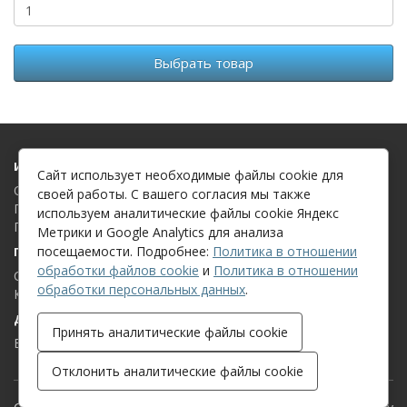
Выбрать товар
Информация
Сайт использует необходимые файлы cookie для
О компании
своей работы. С вашего согласия мы также
Политика в отношении обработки файлов cookie
используем аналитические файлы cookie Яндекс
Политика в отношении обработки персональных данных
Метрики и Google Analytics для анализа
посещаемости. Подробнее:
Политика в отношении
Поддержка клиентов
обработки файлов cookie
и
Политика в отношении
Связаться с нами
обработки персональных данных
.
Карта сайта
Дополнительно
Принять аналитические файлы cookie
Бренды
Отклонить аналитические файлы cookie