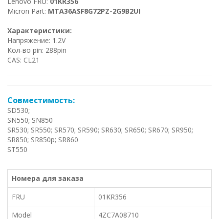
Lenovo FRU:
01KR356
Micron Part:
MTA36ASF8G72PZ-2G9B2UI
Характеристики:
Напряжение: 1.2V
Кол-во pin: 288pin
CAS: CL21
Совместимость:
SD530;
SN550; SN850
SR530; SR550; SR570; SR590; SR630; SR650; SR670; SR950;
SR850; SR850p; SR860
ST550
Номера для заказа
FRU
01KR356
Model
4ZC7A08710