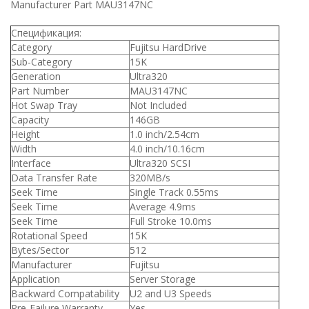
Manufacturer Part MAU3147NC
Спецификация:
Category
Fujitsu HardDrive
Sub-Category
15K
Generation
Ultra320
Part Number
MAU3147NC
Hot Swap Tray
Not Included
Capacity
146GB
Height
1.0 inch/2.54cm
Width
4.0 inch/10.16cm
Interface
Ultra320 SCSI
Data Transfer Rate
320MB/s
Seek Time
Single Track 0.55ms
Seek Time
Average 4.9ms
Seek Time
Full Stroke 10.0ms
Rotational Speed
15K
Bytes/Sector
512
Manufacturer
Fujitsu
Application
Server Storage
Backward Compatability
U2 and U3 Speeds
Pre-Failure Warranty
Yes