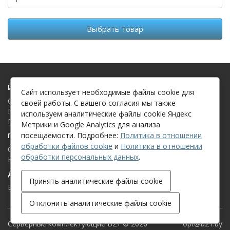
Выбрать товар
Информация
Сайт использует необходимые файлы cookie для
О компании
своей работы. С вашего согласия мы также
Политика в отношении обработки файлов cookie
используем аналитические файлы cookie Яндекс
Политика в отношении обработки персональных данных
Метрики и Google Analytics для анализа
посещаемости. Подробнее:
Политика в отношении
Поддержка клиентов
обработки файлов cookie
и
Политика в отношении
Связаться с нами
обработки персональных данных
.
Карта сайта
Дополнительно
Принять аналитические файлы cookie
Бренды
Отклонить аналитические файлы cookie
Серверные комплектующие B21 © 2026
opt@b21.by