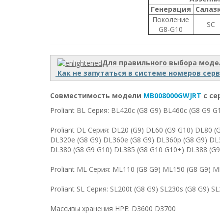
Генерация
Салаз
Поколение
SC
G8-G10
Для правильного выбора моде
Как не запутаться в системе номеров сер
Совместимость модели
MB008000GWJRT
с се
Proliant BL Серия: BL420c (G8 G9) BL460c (G8 G9 G
Proliant DL Серия: DL20 (G9) DL60 (G9 G10) DL80 (
DL320e (G8 G9) DL360e (G8 G9) DL360p (G8 G9) DL
DL380 (G8 G9 G10) DL385 (G8 G10 G10+) DL388 (G9
Proliant ML Серия: ML110 (G8 G9) ML150 (G8 G9) 
Proliant SL Серия: SL200t (G8 G9) SL230s (G8 G9) 
Массивы хранения HPE: D3600 D3700