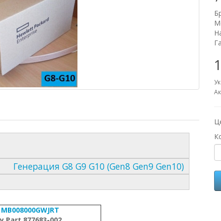
Б
М
Н
Г
1
Ук
Ак
Ц
К
Генерация G8 G9 G10 (Gen8 Gen9 Gen10)
ь
MB008000GWJRT
 Part 877683-002