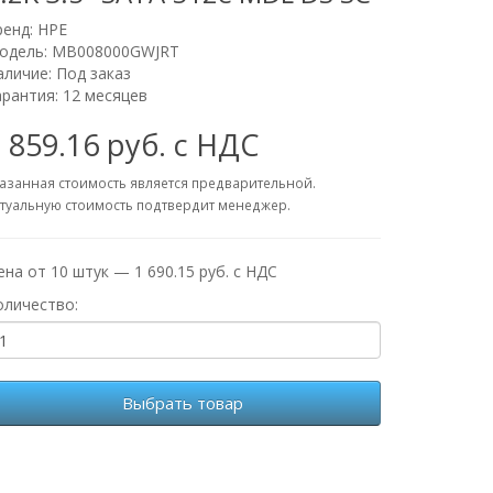
ренд:
HPE
одель: MB008000GWJRT
аличие: Под заказ
арантия: 12 месяцев
 859.16 руб. с НДС
азанная стоимость является предварительной.
туальную стоимость подтвердит менеджер.
ена от 10 штук — 1 690.15 руб. с НДС
оличество:
Выбрать товар