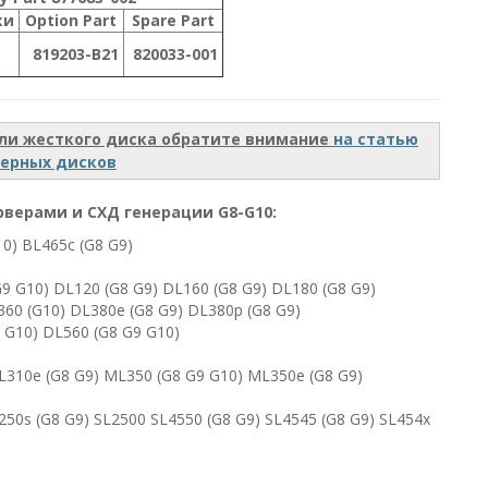
ки
Option Part
Spare Part
819203-B21
820033-001
ли жесткого диска обратите внимание
на статью
верных дисков
рверами и СХД генерации G8-G10:
10) BL465c (G8 G9)
G9 G10) DL120 (G8 G9) DL160 (G8 G9) DL180 (G8 G9)
360 (G10) DL380e (G8 G9) DL380p (G8 G9)
 G10) DL560 (G8 G9 G10)
ML310e (G8 G9) ML350 (G8 G9 G10) ML350e (G8 G9)
SL250s (G8 G9) SL2500 SL4550 (G8 G9) SL4545 (G8 G9) SL454x