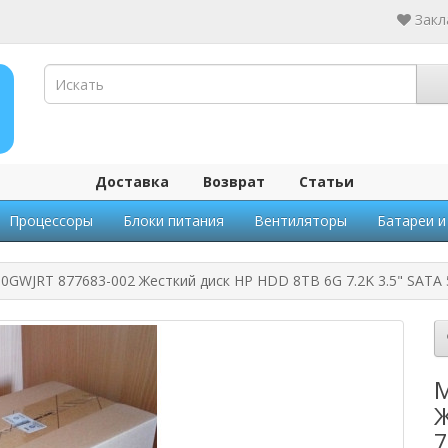
Закл
Доставка
Возврат
Статьи
Процессоры
Блоки питания
Вентиляторы
Батареи и
GWJRT 877683-002 Жесткий диск HP HDD 8TB 6G 7.2K 3.5" SATA
M
Ж
7