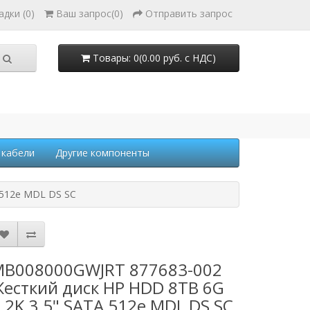
адки (0)
Ваш запрос
(
0
)
Отправить запрос
Товары: 0(0.00 руб. с НДС)
 кабели
Другие компоненты
 512e MDL DS SC
B008000GWJRT 877683-002
есткий диск HP HDD 8TB 6G
.2K 3.5" SATA 512e MDL DS SC