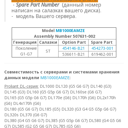
-
Spare Part Number
(данный номер
написан на салазках вашего диска).
- модель Вашего сервера.
Model
MB1000EAMZE
Assembly Number 507631-002
Генерация
Салазки
Option Part
Spare Part
Поколение
454146-B21
454273-001
ST
G1-G7
536611-B21
619462-001
Совместимость с серверами и системами хранения
данных модели
MB1000EAMZE
:
Proliant DL-серия:
DL1000 DL120 (G5 G6 G7) DL140 (G3)
DL145 (G3) DL160 (G5 G5p G6 G7) DL160se (G6 G7)
DL165 (G5 G5p G6 G7) DL170e (G6) DL170h (G6) DL2x170h
(G6) DL4x170h (G6)
DL180 (G5 G6 G7) DL185 (G5) DL320 (G3 G4 G5 G5p G6 G7)
DL320s DL370 (G6 G7)
DL380 (G4 G5 G6 G7) DL385 (G5 G5p G6 G7) DL580 (G4 G5 G6
G7) DL585 (G2 G5 G6 G7) DL785 (G5 G6)