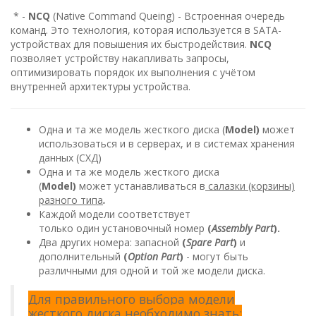
* -
NCQ
(Native Command Queing) - Встроенная очередь
команд. Это технология, которая используется в SATA-
устройствах для повышения их быстродействия.
NCQ
позволяет устройству накапливать запросы,
оптимизировать порядок их выполнения с учётом
внутренней архитектуры устройства.
Одна и та же модель жесткого диска (
Model)
может
использоваться и в серверах, и в системах хранения
данных (СХД)
Одна и та же модель жесткого диска
(
Model)
может устанавливаться в
салазки (корзины)
разного типа
.
Каждой модели соответствует
только один установочный номер
(
Assembly Part
).
Два других номера: запасной
(
Spare Part
)
и
дополнительный
(
Option Part
)
- могут быть
различными для одной и той же модели диска.
Для правильного выбора модели
жесткого диска необходимо знать: