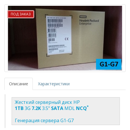
ПОД ЗАКАЗ
Описание
Характеристики
Жесткий серверный диск HP
*
1TB
3G
7.2K
3.5"
SATA
MDL
NCQ
Генерация сервера G1-G7