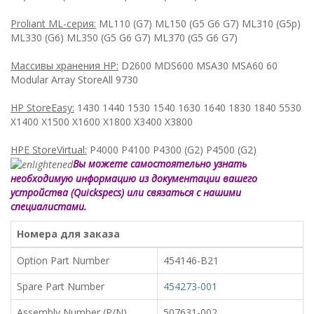
Proliant ML-серия:
ML110 (G7) ML150 (G5 G6 G7) ML310 (G5p)
ML330 (G6) ML350 (G5 G6 G7) ML370 (G5 G6 G7)
Массивы хранения HP:
D2600 MDS600 MSA30 MSA60 60
Modular Array StoreAll 9730
HP StoreEasy:
1430 1440 1530 1540 1630 1640 1830 1840 5530
X1400 X1500 X1600 X1800 X3400 X3800
HPE StoreVirtual:
P4000 P4100 P4300 (G2) P4500 (G2)
Вы можете самостоятельно узнать
необходимую информацию из документации вашего
устройства (Quickspecs) или связаться с нашими
специалистами.
Номера для заказа
Option Part Number
454146-B21
Spare Part Number
454273-001
Assembly Number (P/N)
507631-002