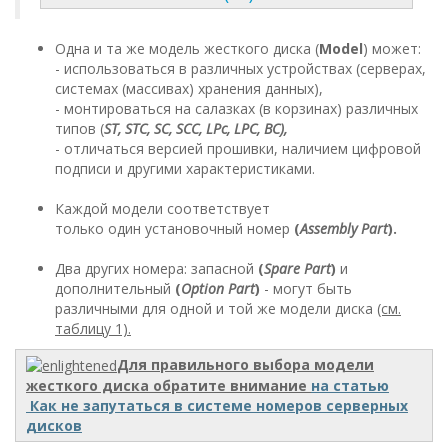
Одна и та же модель жесткого диска (
Model
) может:
- использоваться в различных устройствах (серверах,
системах (массивах) хранения данных),
- монтироваться на салазках (в корзинах) различных
типов (
ST, STC, SC, SCC, LPc, LPC, BC),
- отличаться версией прошивки, наличием цифровой
подписи и другими характеристиками.
Каждой модели соответствует
только один установочный номер
(
Assembly Part
).
Два других номера: запасной
(
Spare Part
)
и
дополнительный
(
Option Part
)
- могут быть
различными для одной и той же модели диска
(см.
таблицу 1).
Для правильного выбора модели
жесткого диска обратите внимание
на статью
Как не запутаться в системе номеров серверных
дисков