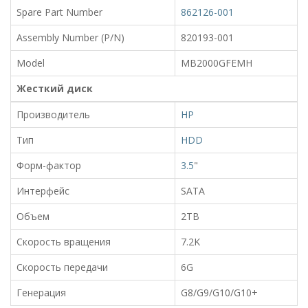
Spare Part Number
862126-001
Assembly Number (P/N)
820193-001
Model
MB2000GFEMH
Жесткий диск
Производитель
HP
Тип
HDD
Форм-фактор
3.5
"
Интерфейс
SATA
Объем
2TB
Скорость вращения
7.2K
Скорость передачи
6G
Генерация
G8/G9/G10/G10+