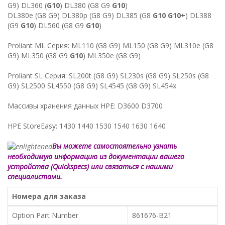
G9) DL360 (
G10
) DL380 (G8 G9
G10
)
DL380e (G8 G9) DL380p (G8 G9) DL385 (G8
G10 G10+
) DL388
(G9
G10
) DL560 (G8 G9
G10
)
Proliant ML Серия: ML110 (G8 G9) ML150 (G8 G9) ML310e (G8
G9) ML350 (G8 G9
G10
) ML350e (G8 G9)
Proliant SL Серия: SL200t (G8 G9) SL230s (G8 G9) SL250s (G8
G9) SL2500 SL4550 (G8 G9) SL4545 (G8 G9) SL454x
Массивы хранения данных HPE: D3600 D3700
HPE StoreEasy: 1430 1440 1530 1540 1630 1640
Вы можете самостоятельно узнать
необходимую информацию из документации вашего
устройства (Quickspecs) или связаться с нашими
специалистами.
Номера для заказа
Option Part Number
861676-B21