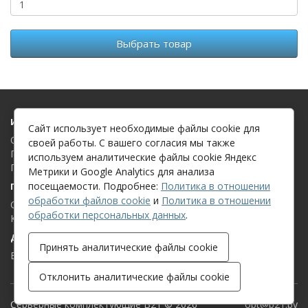
Выбрать товар
Информация
Сайт использует необходимые файлы cookie для
О компании
своей работы. С вашего согласия мы также
Политика в отношении обработки файлов cookie
используем аналитические файлы cookie Яндекс
Политика в отношении обработки персональных данных
Метрики и Google Analytics для анализа
посещаемости. Подробнее:
Политика в отношении
Поддержка клиентов
обработки файлов cookie
и
Политика в отношении
Связаться с нами
обработки персональных данных
.
Карта сайта
Дополнительно
Принять аналитические файлы cookie
Бренды
Отклонить аналитические файлы cookie
Серверные комплектующие B21 © 2026
opt@b21.by