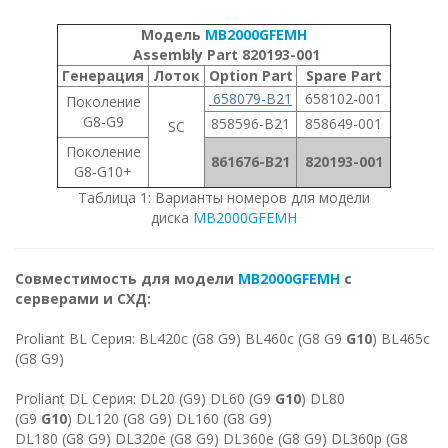
Модель
MB2000GFEMH
Assembly Part 820193-001
Генерация
Лоток
Option Part
Spare Part
658079-B21
658102-001
Поколение
G8-G9
858596-B21
858649-001
SC
Поколение
861676-B21
820193-001
G8-G10+
Таблица 1: Варианты номеров для модели
диска
MB2000GFEMH
Совместимость для модели
MB2000GFEMH
с
серверами и СХД:
Proliant BL Серия: BL420c (G8 G9) BL460c (G8 G9
G10
) BL465c
(G8 G9)
Proliant DL Серия: DL20 (G9) DL60 (G9
G10
) DL80
(G9
G10
) DL120 (G8 G9) DL160 (G8 G9)
DL180 (G8 G9) DL320e (G8 G9) DL360e (G8 G9) DL360p (G8